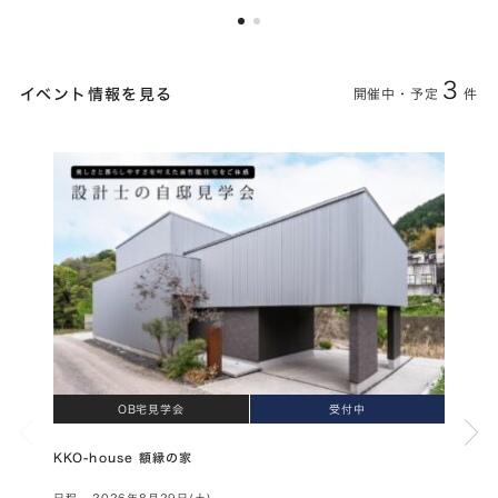
3
イベント情報を見る
開催中・予定
件
OB宅見学会
受付中
KKO-house 額縁の家
家づく
日程
2026年8月29日(土)
日程
随