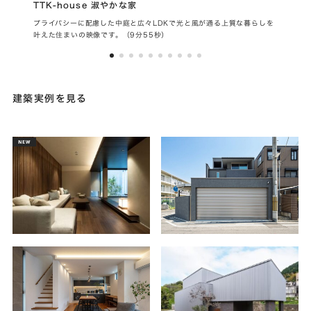
TTK-house 淑やかな家
LE
プライバシーに配慮した中庭と広々LDKで光と風が通る上質な暮らしを
都市
叶えた住まいの映像です。（9分55秒）
ップ
建築実例を見る