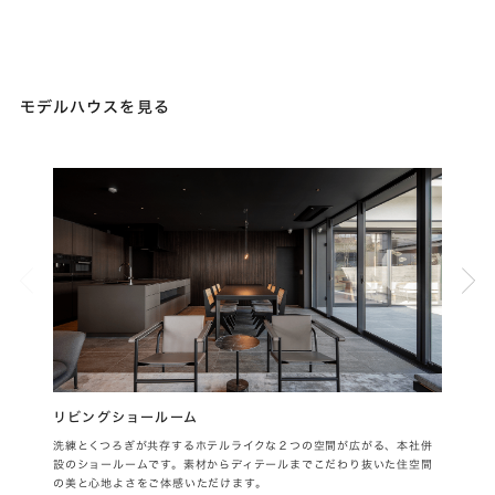
モデルハウスを見る
リビングショールーム
SH
洗練とくつろぎが共存するホテルライクな２つの空間が広がる、本社併
旗竿
設のショールームです。素材からディテールまでこだわり抜いた住空間
公開
の美と心地よさをご体感いただけます。
も伺