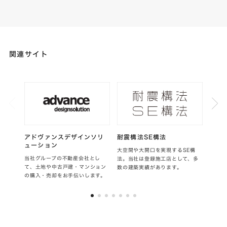
関連サイト
アドヴァンスデザインソリ
耐震構法SE構法
ZEH
ューション
大空間や大開口を実現するSE構
当社は
当社グループの不動産会社とし
法。当社は登録施工店として、多
す。2
て、土地や中古戸建・マンション
数の建築実績があります。
以上を
の購入・売却をお手伝いします。