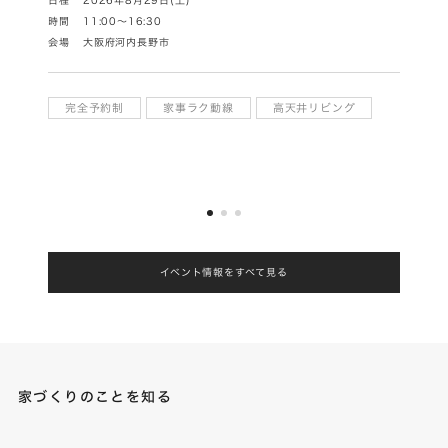
時間
11:00～16:30
時間
1
会場
大阪府河内長野市
会場
ご
完全予約制
家事ラク動線
高天井リビング
特典
イベント情報をすべて見る
家づくりのことを知る