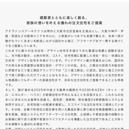
建築家とともに楽しく創る、
家族の想いを叶える憧れの注文住宅をご提案
アドヴァンスアーキテクツは堺市と大阪市北区堂島を主拠点とし、大阪や神戸・芦
屋・西宮などの阪神エリアを中心に、ご家族がいつまでも笑顔で暮らせ、未来へ受け
継がれていく住まいを創造しながら設計から施工・アフターケアまで一貫する家づく
りをご提案しています。
これまでに数々の注文住宅・デザイン住宅を手掛けてきた豊富な実績と経験を活か
し、光や風の動き、土地の形状、コスト、住宅性能に配慮した安全・安心・快適な注
文住宅・デザイン住宅を手掛けています。グッドデザイン賞の受賞をはじめ、国内外
での栄えある受賞歴は高度な設計・デザイン力の証。また、工務店の技術力を総合的
に評価する三ツ星工務店グランプリでは「三ツ星工務店」に認定。設計と施工力の双
方で高く評価いただけていることはもちろん、デザインと性能を両立した注文住宅か
ら格調高いフルオーダーの高級住宅まで、多彩な注文住宅をご提案できることも特長
です。
そして、国が進める2025年の省エネ基準の義務化や2030年のZEH（ネット・ゼ
ロ・エネルギー・ハウス）が新築住宅の平均になることを目指すなど、これからの住
まいに求められる基準を見据え、高気密・高断熱、熱交換型24時間換気システムを
採用するなど、住宅性能への配慮を徹底し、エコライフな注文住宅をご提供していま
す。その他、全棟で許容応力度計算を用いた構造計算と第三者住宅検査機関による検
査を実施、保証システムやアフターサービスの充実、土地探しや資金計画の段階から
お客様に寄り添う姿勢や家族のライフスタイルを尊重した注文住宅であることが多く
のお客様から選ばれる理由です。