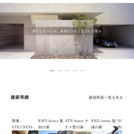
建築実績
建築実績一覧を見る
閑庵 -
KMY-house 素
ATN-house ナ
KKO-house 額
NOY-hou
STILLNESS-
顔の家
ナメ壁の家
縁の家
筒の家