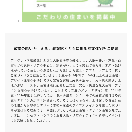
家族の想いを叶える、建築家とともに創る注文住宅をご提案
アドヴァンス建築設計工房は大阪府堺市を拠点とし、大阪や神戸・芦屋・西
宮などの阪神エリアを中心に、家族がいつまでも笑顔で暮らせ、未来へ受け
継がれていく住まいを創造しながら設計から施工・アフターケアまで一貫す
る家づくりをご提案しています。設立から10年間で、200棟以上の注文住宅・
デザイン住宅を手掛けてきた豊富な実績と経験を活かし、光や風の動き、土
地の形状、コスト、住宅性能に配慮した安全・安心・快適な注文住宅・デザ
イン住宅を手掛けています。これまでに二度のグッドデザイン賞（2011年
度・2014年度）に輝いたほか、数々の建築コンクールでの受賞が裏付ける高
度なデザイン力が高く評価されていることはもちろん、土地探しや資金計画
の段階からお客様に寄り添う姿勢や家族のライフスタイルを尊重した家づく
りが選ばれる理由です。家族にぴったりの注文住宅・デザイン住宅を建てた
い方は、コンセプトハウスでもある大阪・堺市のオフィスや多彩なイベント
にお気軽にお越しください。