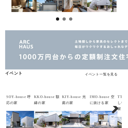
Next
イベント
イベント一覧を見る
SOY-house 呼
KKO-house 額
KIY-house 光
IMO-house 空
TTS-
応の家
縁の家
庭の家
に抜ける家
しい
家
Next