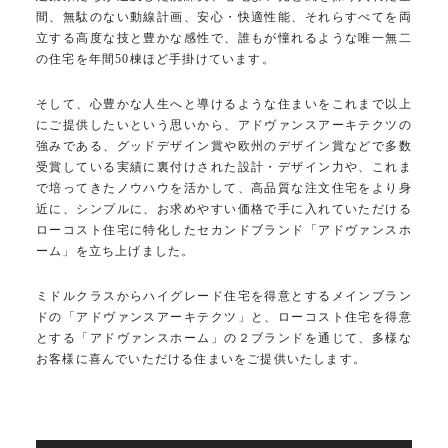
間、無駄のない動線計画、安心・快適性能、それらすべてを両
立する高度な技と豊かな感性で、誰もが憧れるような唯一無二
の住宅を年間50棟ほど手掛けています。
そして、心豊かな人生へと導けるような住まいをこれまで以上
にご提供したいという思いから、アドヴァンスアーキテクツの
強みである、グッドデザイン賞や欧州のデザイン賞などで多数
受賞している実績に裏付けされた設計・デザイン力や、これま
で培ってきたノウハウを活かして、高品質な注文住宅をより身
近に、シンプルに、お求めやすい価格で手に入れていただける
ローコスト住宅に特化したセカンドブランド「アドヴァンスホ
ーム」を立ち上げました。
ミドルクラスからハイグレード住宅を得意とするメインブラン
ドの「アドヴァンスアーキテクツ」と、ローコスト住宅を得意
とする「アドヴァンスホーム」の２ブランドを通じて、多様な
お客様に喜んでいただける住まいをご提供いたします。