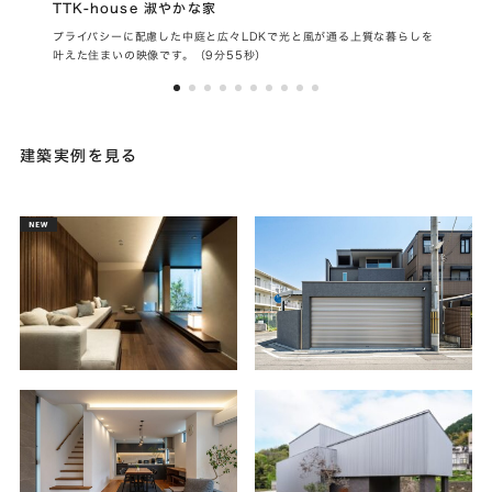
TTK-house 淑やかな家
LE
プライバシーに配慮した中庭と広々LDKで光と風が通る上質な暮らしを
都市
叶えた住まいの映像です。（9分55秒）
ップ
建築実例を見る