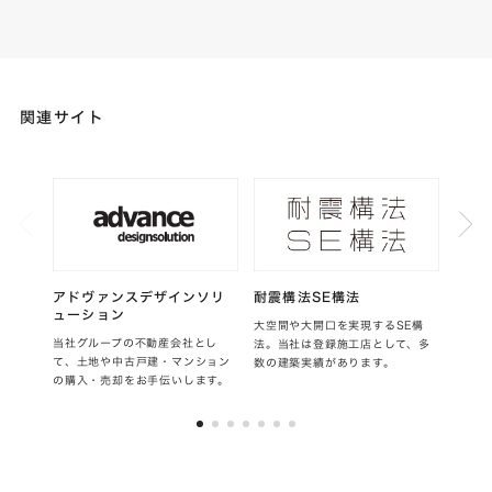
関連サイト
アドヴァンスデザインソリ
耐震構法SE構法
ZEH
ューション
大空間や大開口を実現するSE構
当社は
当社グループの不動産会社とし
法。当社は登録施工店として、多
す。2
て、土地や中古戸建・マンション
数の建築実績があります。
以上を
の購入・売却をお手伝いします。