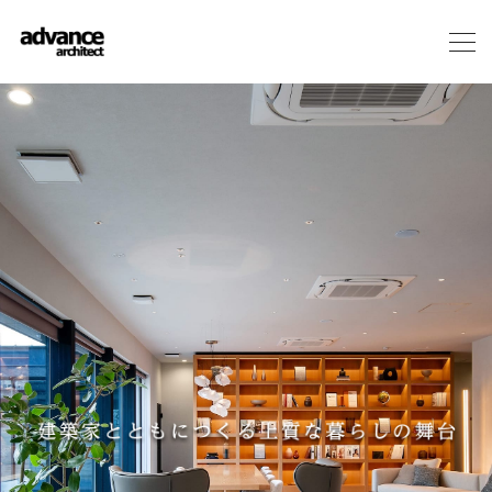
メ
ニ
ュ
ー