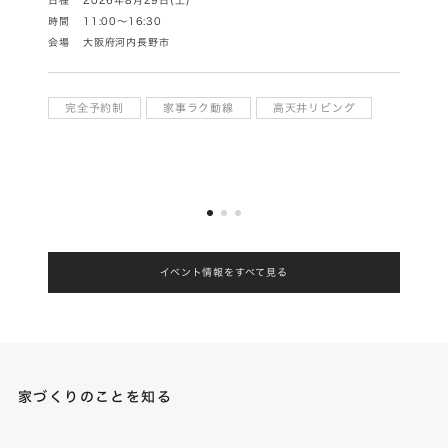
時間
11:00～16:30
時間
1
会場
大阪府河内長野市
会場
ご
完全予約制
家事ラク動線
高天井リビング
特典
イベント情報をすべて見る
家づくりのことを知る