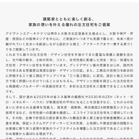
建築家とともに楽しく創る、
家族の想いを叶える憧れの注文住宅をご提案
アドヴァンスアーキテクツは堺市と大阪市北区堂島を主拠点とし、大阪や神戸・芦
屋・西宮などの阪神エリアを中心に、ご家族がいつまでも笑顔で暮らせ、未来へ受け
継がれていく住まいを創造しながら設計から施工・アフターケアまで一貫する家づく
りをご提案しています。
これまでに数々の注文住宅・デザイン住宅を手掛けてきた豊富な実績と経験を活か
し、光や風の動き、土地の形状、コスト、住宅性能に配慮した安全・安心・快適な注
文住宅・デザイン住宅を手掛けています。グッドデザイン賞の受賞をはじめ、国内外
での栄えある受賞歴は高度な設計・デザイン力の証。また、工務店の技術力を総合的
に評価する三ツ星工務店グランプリでは「三ツ星工務店」に認定。設計と施工力の双
方で高く評価いただけていることはもちろん、デザインと性能を両立した注文住宅か
ら格調高いフルオーダーの高級住宅まで、多彩な注文住宅をご提案できることも特長
です。
そして、国が進める2025年の省エネ基準の義務化や2030年のZEH（ネット・ゼ
ロ・エネルギー・ハウス）が新築住宅の平均になることを目指すなど、これからの住
まいに求められる基準を見据え、高気密・高断熱、熱交換型24時間換気システムを
採用するなど、住宅性能への配慮を徹底し、エコライフな注文住宅をご提供していま
す。その他、全棟で許容応力度計算を用いた構造計算と第三者住宅検査機関による検
査を実施、保証システムやアフターサービスの充実、土地探しや資金計画の段階から
お客様に寄り添う姿勢や家族のライフスタイルを尊重した注文住宅であることが多く
のお客様から選ばれる理由です。