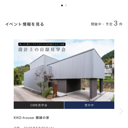
3
イベント情報を見る
開催中・予定
件
OB宅見学会
受付中
KKO-house 額縁の家
家づく
日程
2026年8月29日(土)
日程
随