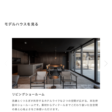
モデルハウスを見る
リビングショールーム
SH
洗練とくつろぎが共存するホテルライクな２つの空間が広がる、本社併
旗竿
設のショールームです。素材からディテールまでこだわり抜いた住空間
公開
の美と心地よさをご体感いただけます。
も伺