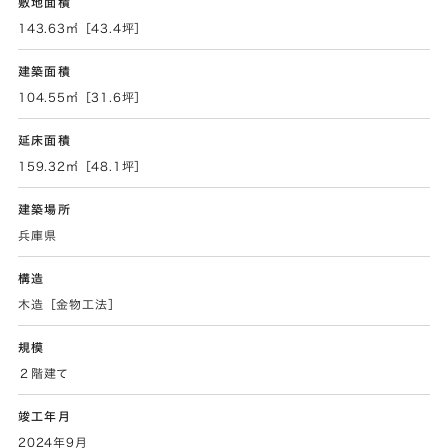
敷地面積
143.63㎡［43.4坪］
建築面積
104.55㎡［31.6坪］
延床面積
159.32㎡［48.1坪］
建築場所
兵庫県
構造
木造［金物工法］
規模
２階建て
竣工年月
2024年9月