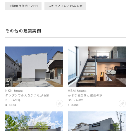
長期優良住宅・ZEH
スキップフロアのある家
その他の建築実例
NKN-house
HBM-house
ダンダンでみんながつながる家
かさなる空間と邂逅の家
35〜49坪
35〜49坪
clip
cl
a-casa
a-casa