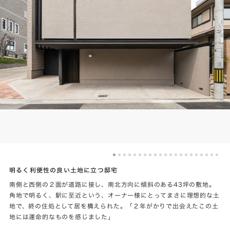
明るく利便性の良い土地に立つ邸宅
南側と西側の２面が道路に接し、南北方向に傾斜のある43坪の敷地。
角地で明るく、駅に至近という、オーナー様にとってまさに理想的な土
地で、終の住処として居を構えられた。「２年がかりで出会えたこの土
地には運命的なものを感じました」