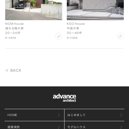
NGM-house
KSO-house
連なる箱の家
中庭の家
30〜34坪
35〜49坪
clip
cl
a-casa
a-casa
＜ BACK
HOME
はじめまして
建築実例
モデルハウス