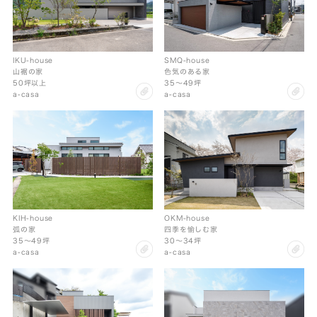
SMQ-house
IKU-house
色気のある家
山裾の家
35〜49坪
50坪以上
cl
clip
a-casa
a-casa
KIH-house
OKM-house
弧の家
四季を愉しむ家
35〜49坪
30〜34坪
clip
cl
a-casa
a-casa