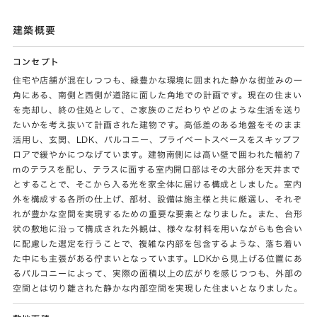
建築概要
コンセプト
住宅や店舗が混在しつつも、緑豊かな環境に囲まれた静かな街並みの一
角にある、南側と西側が道路に面した角地での計画です。現在の住まい
を売却し、終の住処として、ご家族のこだわりやどのような生活を送り
たいかを考え抜いて計画された建物です。高低差のある地盤をそのまま
活用し、玄関、LDK、バルコニー、プライベートスペースをスキップフ
ロアで緩やかにつなげています。建物南側には高い壁で囲われた幅約７
mのテラスを配し、テラスに面する室内開口部はその大部分を天井まで
とすることで、そこから入る光を家全体に届ける構成としました。室内
外を構成する各所の仕上げ、部材、設備は施主様と共に厳選し、それぞ
れが豊かな空間を実現するための重要な要素となりました。また、台形
状の敷地に沿って構成された外観は、様々な材料を用いながらも色合い
に配慮した選定を行うことで、複雑な内部を包含するような、落ち着い
た中にも主張がある佇まいとなっています。LDKから見上げる位置にあ
るバルコニーによって、実際の面積以上の広がりを感じつつも、外部の
空間とは切り離された静かな内部空間を実現した住まいとなりました。