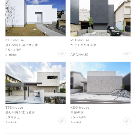
KHK-house
MUT-house
優しい時を過ごせる家
かぞくさかえる家
35〜49坪
clip
cl
a-casa
ARCHAUS
TTS-house
KSO-house
優しい時が流れる家
中庭の家
50坪以上
35〜49坪
clip
cl
a-casa
a-casa