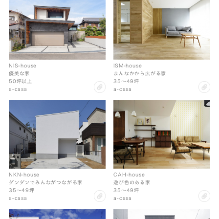
ISM-house
NIS-house
まんなかから広がる家
優美な家
35〜49坪
50坪以上
cl
clip
a-casa
a-casa
NKN-house
CAH-house
ダンダンでみんながつながる家
遊び色のある家
35〜49坪
35〜49坪
clip
cl
a-casa
a-casa