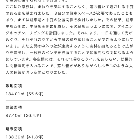
ここにご家族は、まわりを気にすることなく、落ち着いて過ごせる中庭
のある家を望まれました。３台分の駐車スペースが必要であったことも
あり、まずは駐車場と中庭の位置関係を検討しました。その結果、駐車
場を西側に、中庭を南側に配置し、その庭を囲うように玄関、ダイニン
グキッチン、リビングを計画しました。それにより、一日を通して光が
めぐり、それぞれの空間から中庭の緑を感じることができるようにして
います。また玄関は中外の壁が連続するように素材を揃えることで広が
りを演出し、一枚板のベンチを設置することで印象的な玄関になるよう
にしています。各空間には、それぞれ異なるタイルをあしらい、効果的
に間接照明を入れることで、落ち着きがありながらもホテルのような大
人の色気が漂う空間となりました。
敷地面積
184.01㎡［55.6坪］
建築面積
87.40㎡［26.4坪］
延床面積
138.39㎡［41.8坪］