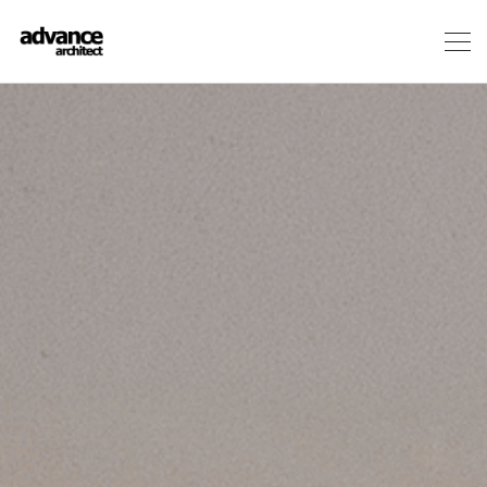
メ
ニ
ュ
ー