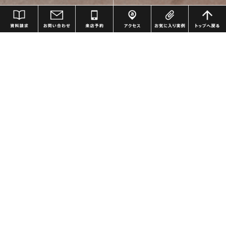
資料請求
お問い合わせ
来場予約
アクセス
お気に入り
モデルハウス
モデルハウスは、あなたが暮らしたい、住みたいと思う家のイメージを
描くために役立てていただける場所です。
空間の広がりや間取り、光や風、夏の涼しさや冬の暖かさ、素材や設
備、写真では感じられない原寸大のデザインを実際に見て、体感するこ
とができます。
マネしたくなるようなアイデアや夢がふくらむヒントを見つけに、ぜひ
ご家族揃ってお越しください。
モデルハウス一覧