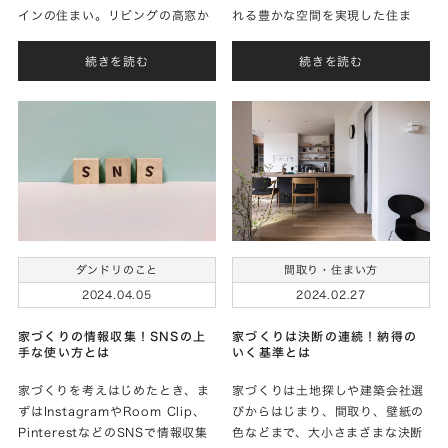
インの住まい。リビングの高窓か
れる豊かな空間を実現した住ま
らは空だけを眺めることができ
い。細部に至るまで随所にこだわ
る、爽やかな開放感と心地良さを
りが詰まった素敵な住まいを実現
続きを読む
続きを読む
実現されたＯさまに家づくりのお
されたMさまに家づくりのお話を
話をお聞きしました。
お聞きしました。
間取り・住まい方
ダンドリのこと
2024.02.27
2024.04.05
家づくりは決断の連続！納得の
家づくりの情報収集！SNSの上
いく基準とは
手な使い方とは
家づくりは土地探しや建築会社選
家づくりを考えはじめたとき、ま
びからはじまり、間取り、壁紙の
ずはInstagramやRoom Clip、
色などまで、大小さまざまな決断
PinterestなどのSNSで情報収集