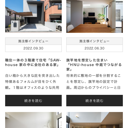
施主様インタビュー
施主様インタビュー
2022.09.30
2022.06.30
職住一体の３階建て住宅「SAW-
旗竿地を想定した住まい
house 家の中に会社のある家」
「HNU-house 中庭でつながる
家」
白い箱から大きな庇を突き出した
将来的に敷地の一部を分割するこ
特徴あるフォルムが目をひく外
とを想定し、旗竿地の設定で計
観。１階はオフィスのような共用
画。周辺からのプライバシーと日
空間、２階と３階はプライベート
当たりを確保するため、中庭を設
空間と、明確なコンセプトのもと
けることで、前面道路に閉じた外
続きを読む
続きを読む
創り上げた唯一無二の住まいを実
観からは想像できないほど明るく
現されたＷさまに家づく
開放的な空間を実現され