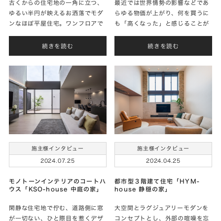
古くからの住宅地の一角に立つ、
最近では世界情勢の影響などであ
ゆるい半円が映えるお洒落でモダ
らゆる物価が上がり、何を買うに
ンなほぼ平屋住宅。ワンフロアで
も「高くなった」と感じることが
生活が完結できる空間で、心穏や
多くなっています。さらに値上が
かな暮らしを実現されたＨさまに
りは物だけでなく、電気やガスな
続きを読む
続きを読む
家づくりのお話をお聞きしまし
どの光熱費にも及んでいるため、
た。
家づくりの際には建築費だけでな
く、家を建…
施主様インタビュー
施主様インタビュー
2024.07.25
2024.04.25
モノトーンインテリアのコートハ
都市型３階建て住宅「HYM-
ウス「KSO-house 中庭の家」
house 静穏の家」
閑静な住宅地で佇む、道路側に窓
大空間とラグジュアリーモダンを
が一切ない、ひと際目を惹くデザ
コンセプトとし、外部の喧噪を忘