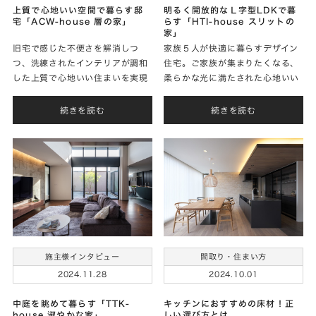
上質で心地いい空間で暮らす邸
明るく開放的なＬ字型LDKで暮
宅「ACW-house 層の家」
らす「HTI-house スリットの
家」
旧宅で感じた不便さを解消しつ
家族５人が快適に暮らすデザイン
つ、洗練されたインテリアが調和
住宅。ご家族が集まりたくなる、
した上質で心地いい住まいを実現
柔らかな光に満たされた心地いい
されたWさまに家づくりのお話を
LDKを実現されたＩさまに家づく
お聞きしました。
りのお話をお聞きしました。
続きを読む
続きを読む
間取り・住まい方
施主様インタビュー
2024.10.01
2024.11.28
キッチンにおすすめの床材！正
中庭を眺めて暮らす「TTK-
しい選び方とは
house 淑やかな家」