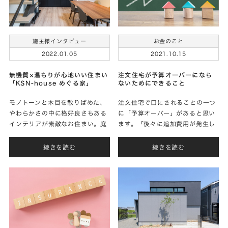
施主様インタビュー
お金のこと
2022.01.05
2021.10.15
無機質×温もりが心地いい住まい
注文住宅が予算オーバーになら
「KSN-house めぐる家」
ないためにできること
モノトーンと木目を散りばめた、
注文住宅で口にされることの一つ
やわらかさの中に格好良さもある
に「予算オーバー」があると思い
インテリアが素敵なお住まい。庭
ます。「後々に追加費用が発生し
からの明るい光と風がめぐる、ご
て当初の予算を大幅に超えてしま
家族が心地よく過ごせる空間を実
った！」「間取りの打ち合わせで
続きを読む
続きを読む
現されたＮさまに家づくりのお話
要望を詰め込み過ぎて予算が足り
をお聞きしました。
ない！」「何度も打ち