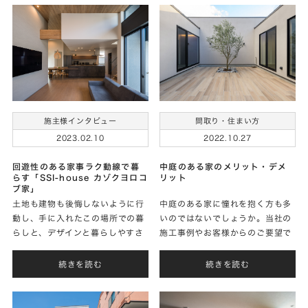
現されたＭさまに家づ
のお話をお聞きしまし
施主様インタビュー
間取り・住まい方
2023.02.10
2022.10.27
回遊性のある家事ラク動線で暮
中庭のある家のメリット・デメ
らす「SSI-house カゾクヨロコ
リット
ブ家」
土地も建物も後悔しないように行
中庭のある家に憧れを抱く方も多
動し、手に入れたこの場所での暮
いのではないでしょうか。当社の
らしと、デザインと暮らしやすさ
施工事例やお客様からのご要望で
の共存を叶えたお住まい。閉ざさ
も「中庭」というキーワードを最
れた外観からは想像できないほど
近よく耳にします。明るい家を実
続きを読む
続きを読む
開放的な内部空間が広がる住まい
現かつプライベートな庭をつくる
を実現されたＩさまに
手法として中庭があり