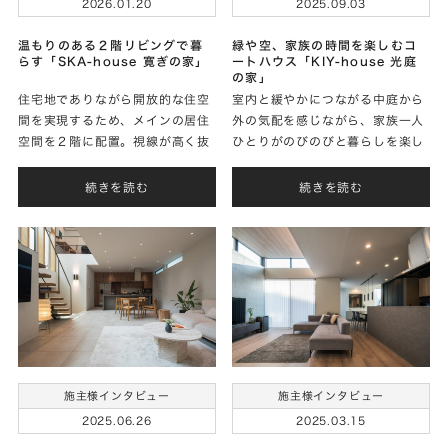
2026.01.20
2025.09.03
温もりのある２階リビングで暮
緑や空、家族の時間を楽しむコ
らす「SKA-house 寛ぎの家」
ートハウス「KIY-house 光庭
の家」
住宅地でありながら開放的な住空
室内と緩やかにつながる中庭から
間を実現するため、メインの居住
外の気配を感じながら、家族一人
空間を２階に配置。視線が高く抜
ひとりがのびのびと暮らしを楽し
けるリビングの窓から、ゆったり
める住まいを実現されたＹさまに
と流れる空を眺めながら、家族が
家づくりのお話をお聞きしまし
続きを読む
続きを読む
寛ぎ集う住まいを実現されたＡさ
た。
まに家づくりのお話をお聞きしま
した。
施主様インタビュー
施主様インタビュー
2025.06.26
2025.03.15