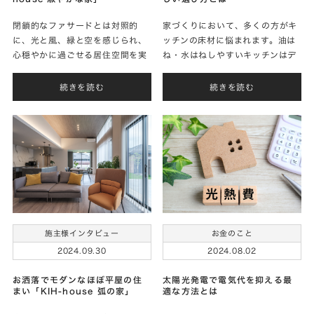
家づくりにおいて、多くの方がキ
閉鎖的なファサードとは対照的
ッチンの床材に悩まれます。油は
に、光と風、緑と空を感じられ、
ね・水はねしやすいキッチンはデ
心穏やかに過ごせる居住空間を実
ザイン性だけでなく、お手入れの
現されたKさまに家づくりのお話
しやすさ、滑りにくさなど、考慮
をお聞きしました。
続きを読む
続きを読む
したい要素がいくつかあるからで
す。そこで適切な床材を選定して
快適なキッ…
施主様インタビュー
お金のこと
2024.09.30
2024.08.02
お洒落でモダンなほぼ平屋の住
太陽光発電で電気代を抑える最
まい「KIH-house 弧の家」
適な方法とは