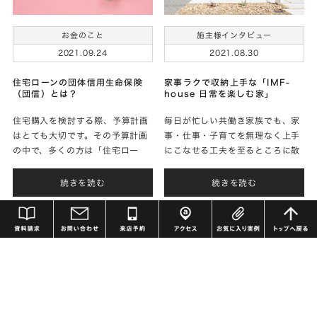
お金のこと
施主様インタビュー
2021.09.24
2021.08.30
住宅ローンの団体信用生命保険
家事ラクで収納上手な「IMF-
（団信）とは？
house 日常を楽しむ家」
住宅購入を検討する際、予算計画
毎日が忙しい共働き家族でも、家
はとても大切です。その予算計画
事・仕事・子育てを無理なく上手
の中で、多くの方は「住宅ロー
にこなせる工夫を至るところに散
ン」を使って計画されるかと思い
りばめて、快適に暮らせる住まい
ます。2021年現在、住宅ローン
を実現されたＦさまに家づくりの
続きを読む
続きを読む
は低金利時代にあり、全期間固定
お話をお聞きしました。
金利型のフラット35
資料請求
お問い合わせ
来場予約
アクセス
お気に入り