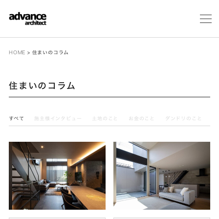
メ
ニ
ュ
ー
HOME
>
住まいのコラム
住まいのコラム
すべて
施主様インタビュー
土地のこと
お金のこと
ダンドリのこと
テ