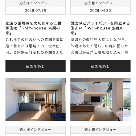
施主様インタビュー
施主様インタビュー
2026.07.16
2026.04.30
家族の距離感を大切にする二世
開放感とプライバシーを両立する
帯住宅「KMY-house 素顔の
住まい「IWH-house 空庭の
家」
家」
これまでの住まいへの感謝を胸に
周囲との調和を大切にしながら、
建て替えた３階建ての二世帯住
外観はあえて閉じ、中庭に面した
宅。ご家族それぞれの時間を大切
大開口から光と風を取り込み、奥
にしながらも、自然と集えるホテ
行きのある心地いい住まいを実現
ルライクな暮らしを実現されたＹ
されたＨさまに家づくりのお話を
続きを読む
続きを読む
さまに家づくりのお話をお聞きし
お聞きしました。
ました。
施主様インタビュー
施主様インタビュー