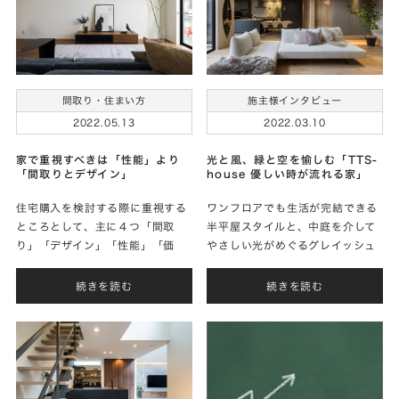
間取り・住まい方
施主様インタビュー
2022.05.13
2022.03.10
家で重視すべきは「性能」より
光と風、緑と空を愉しむ「TTS-
「間取りとデザイン」
house 優しい時が流れる家」
住宅購入を検討する際に重視する
ワンフロアでも生活が完結できる
ところとして、主に４つ「間取
半平屋スタイルと、中庭を介して
り」「デザイン」「性能」「価
やさしい光がめぐるグレイッシュ
格」が挙げられます。いずれも家
の上質な空間を実現されたＳさま
づくりでは重要な要素ですが、そ
に家づくりのお話をお聞きしまし
続きを読む
続きを読む
の中でも特に「間取り重視」や
た。
「性能重視」をお聞きします