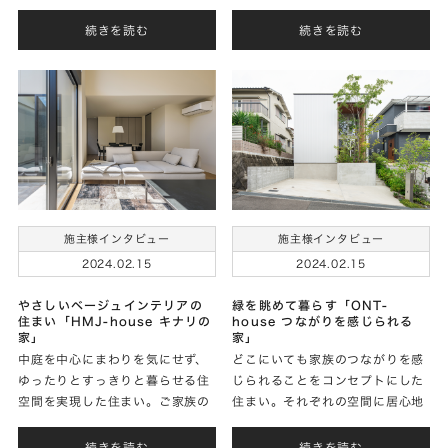
の連続です。何かを決断するとい
を行う方が多いのではないでしょ
うことは、どれもエネルギーが必
うか。私たちもお客様との打ち合
続きを読む
続きを読む
要なことで、人によってはストレ
わせの中で「こんなイメージ
スも感じやすいもので
施主様インタビュー
施主様インタビュー
2024.02.15
2024.02.15
やさしいベージュインテリアの
緑を眺めて暮らす「ONT-
住まい「HMJ-house キナリの
house つながりを感じられる
家」
家」
中庭を中心にまわりを気にせず、
どこにいても家族のつながりを感
ゆったりとすっきりと暮らせる住
じられることをコンセプトにした
空間を実現した住まい。ご家族の
住まい。それぞれの空間に居心地
人柄を表すような、自然な温かみ
の良さがあり、気分によって過ご
のある住まいを実現されたＪさま
したい空間を選びながら気持ちよ
続きを読む
続きを読む