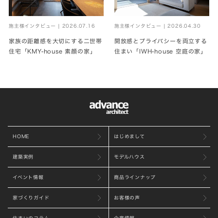
施主様インタビュー | 2026.07.16
施主様インタビュー | 2026.04.30
家族の距離感を大切にする二世帯
開放感とプライバシーを両立する
住宅「KMY-house 素顔の家」
住まい「IWH-house 空庭の家」
HOME
はじめまして
建築実例
モデルハウス
イベント情報
商品ラインナップ
家づくりガイド
お客様の声
住まいのコラム
企業情報