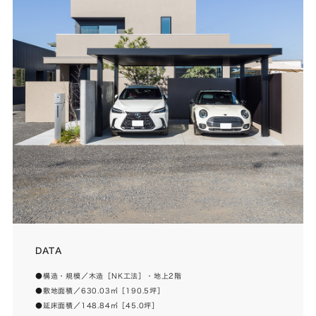
DATA
●構造・規模／木造［NK工法］・地上2階
●敷地面積／630.03㎡［190.5坪］
●延床面積／148.84㎡［45.0坪］