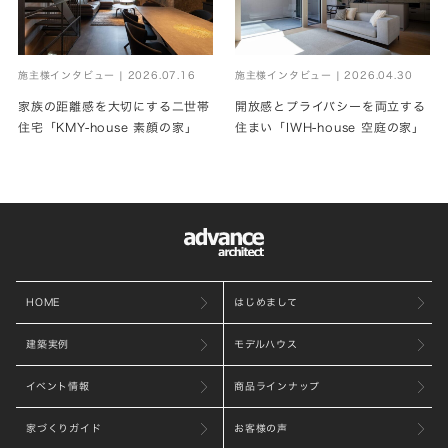
施主様インタビュー | 2026.07.16
施主様インタビュー | 2026.04.30
家族の距離感を大切にする二世帯
開放感とプライバシーを両立する
住宅「KMY-house 素顔の家」
住まい「IWH-house 空庭の家」
HOME
はじめまして
建築実例
モデルハウス
イベント情報
商品ラインナップ
家づくりガイド
お客様の声