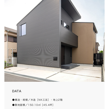
DATA
●構造・規模／木造［NK工法］・地上2階
●敷地面積／150.10㎡［45.4坪］