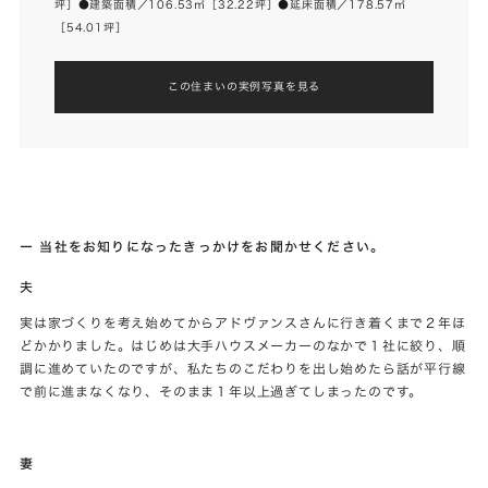
坪］●建築面積／106.53㎡［32.22坪］●延床面積／178.57㎡
［54.01坪］
この住まいの実例写真を見る
ー 当社をお知りになったきっかけをお聞かせください。
夫
実は家づくりを考え始めてからアドヴァンスさんに行き着くまで２年ほ
どかかりました。はじめは大手ハウスメーカーのなかで１社に絞り、順
調に進めていたのですが、私たちのこだわりを出し始めたら話が平行線
で前に進まなくなり、そのまま１年以上過ぎてしまったのです。
妻