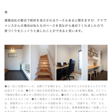
夫
建築会社の都合で契約を急かされるケースもあると聞きますが、アドヴ
ァンスさんの場合は私たちのペースを見ながら進めてくれましたので、
家づくりをじっくりと楽しむことができると思います。
●左／広い玄関スペース。玄関ドアを開けると、Oさまのセンスが光るインテリアが
出迎えてくれる。●左中／当社の完成見学会に参加してヒントを得た階段。ストリッ
プ階段の間から柔らかい照明の光がこぼれる。●右中／ご主人の書斎。奥には専用の
小さなバルコニーが。●右／奥様たっての希望で実現したユーティリティスペース
は、家族用ウォークインクロゼットの役割も持っている。「洗濯する、干す、たた
む、仕舞う」といった一連の作業を一室で行えるため、家事時間削減に一役買ってい
るそうだ。「共働きで片づけが常にできないこともあり、急な来客時などにパッとお