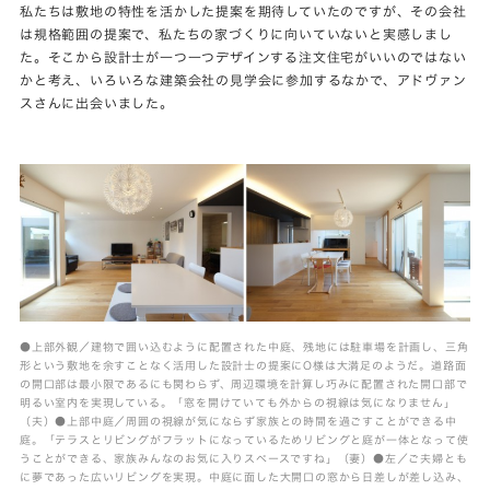
私たちは敷地の特性を活かした提案を期待していたのですが、その会社
は規格範囲の提案で、私たちの家づくりに向いていないと実感しまし
た。そこから設計士が一つ一つデザインする注文住宅がいいのではない
かと考え、いろいろな建築会社の見学会に参加するなかで、アドヴァン
スさんに出会いました。
●上部外観／建物で囲い込むように配置された中庭、残地には駐車場を計画し、三角
形という敷地を余すことなく活用した設計士の提案にO様は大満足のようだ。道路面
の開口部は最小限であるにも関わらず、周辺環境を計算し巧みに配置された開口部で
明るい室内を実現している。「窓を開けていても外からの視線は気になりません」
（夫）●上部中庭／周囲の視線が気にならず家族との時間を過ごすことができる中
庭。「テラスとリビングがフラットになっているためリビングと庭が一体となって使
うことができる、家族みんなのお気に入りスペースですね」（妻）●左／ご夫婦とも
に夢であった広いリビングを実現。中庭に面した大開口の窓から日差しが差し込み、