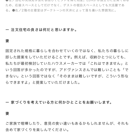
●左／当社の完成見学会に参加してヒントを得た和室。LDKから独立した空間である
ため、応接スペースとしてだけでなく、ゲストの宿泊スペースとしても大活躍であ
る。●右／2階の主寝室はダークトーンの天井によって落ち着いた雰囲気に。
ー 注文住宅の良さは何だと思いますか。
妻
固定された規格に暮らしを合わせていくのではなく、私たちの暮らしに
即した提案をしていただけることです。例えば、収納ひとつにしても、
私たちが最初検討していたハウスメーカーでは「これはできません」と
いう回答が多かったのですが、アドヴァンスさんでは難しいことも「で
きない」という回答ではなく「そのままは難しいですが、こういう形な
らできますよ」と提案していただけました。
ー 家づくりを考えている方に何かひとことをお願いします。
妻
ご家族で喧嘩したり、意見の食い違いもあるかもしれませんが、それも
含めて家づくりを楽しんでください。