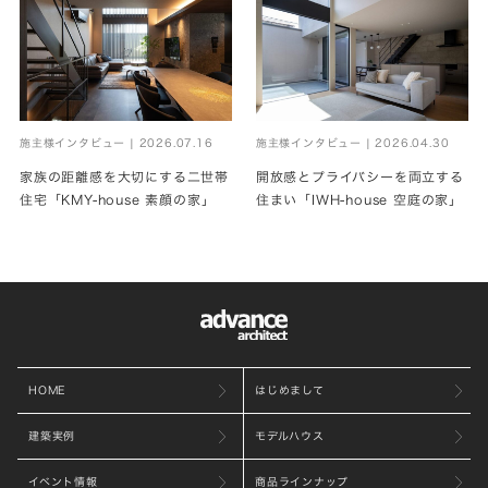
施主様インタビュー | 2026.07.16
施主様インタビュー | 2026.04.30
家族の距離感を大切にする二世帯
開放感とプライバシーを両立する
住宅「KMY-house 素顔の家」
住まい「IWH-house 空庭の家」
HOME
はじめまして
建築実例
モデルハウス
イベント情報
商品ラインナップ