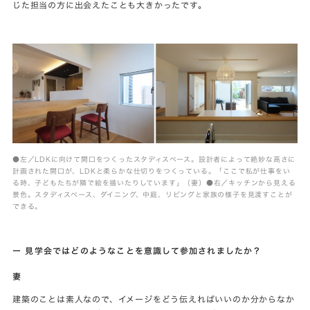
じた担当の方に出会えたことも大きかったです。
●左／LDKに向けて開口をつくったスタディスペース。設計者によって絶妙な高さに
計画された開口が、LDKと柔らかな仕切りをつくっている。「ここで私が仕事をい
る時、子どもたちが隣で絵を描いたりしています」（妻）●右／キッチンから見える
景色。スタディスペース、ダイニング、中庭、リビングと家族の様子を見渡すことが
できる。
ー 見学会ではどのようなことを意識して参加されましたか？
妻
建築のことは素人なので、イメージをどう伝えればいいのか分からなか