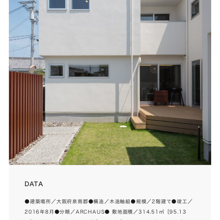
DATA
●建築場所／大阪府泉南郡●構造／木造軸組●規模／2階建て●竣工／
2016年8月●分類／ARCHAUS● 敷地面積／314.51㎡［95.13