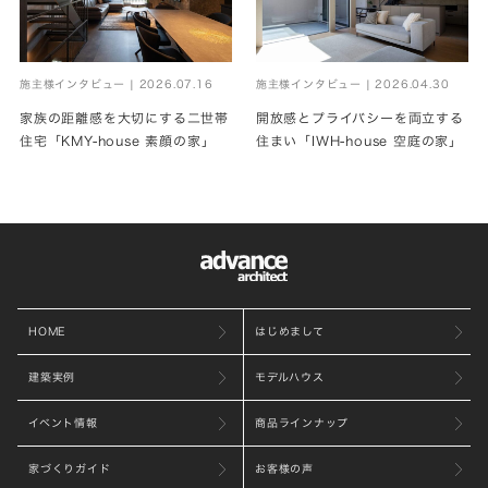
施主様インタビュー | 2026.07.16
施主様インタビュー | 2026.04.30
家族の距離感を大切にする二世帯
開放感とプライバシーを両立する
住宅「KMY-house 素顔の家」
住まい「IWH-house 空庭の家」
HOME
はじめまして
建築実例
モデルハウス
イベント情報
商品ラインナップ
家づくりガイド
お客様の声