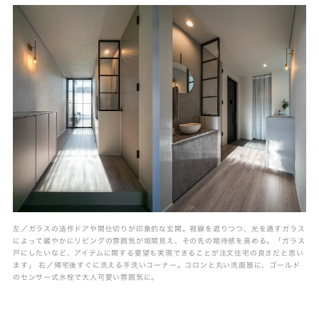
左／ガラスの造作ドアや間仕切りが印象的な玄関。視線を遮りつつ、光を通すガラス
によって緩やかにリビングの雰囲気が垣間見え、その先の期待感を高める。「ガラス
戸にしたいなど、アイテムに関する要望も実現できることが注文住宅の良さだと思い
ます」 右／帰宅後すぐに洗える手洗いコーナー。コロンと丸い洗面器に、ゴールド
のセンサー式水栓で大人可愛い雰囲気に。