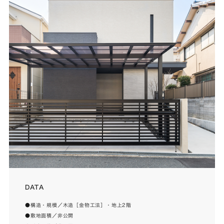
DATA
●構造・規模／木造［金物工法］・地上2階
●敷地面積／非公開