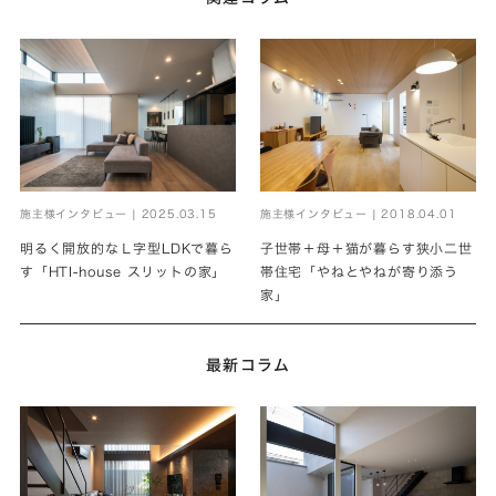
施主様インタビュー | 2018.04.01
施主様インタビュー | 2025.03.15
子世帯＋母＋猫が暮らす狭小二世
明るく開放的なＬ字型LDKで暮ら
帯住宅「やねとやねが寄り添う
す「HTI-house スリットの家」
家」
最新コラム