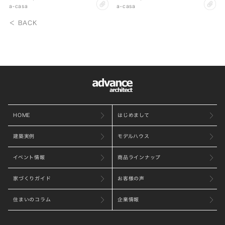
clip
cl
a-casa
a-casa
＜ BACK
HOME
はじめまして
建築実例
モデルハウス
イベント情報
商品ラインナップ
家づくりガイド
お客様の声
住まいのコラム
企業情報