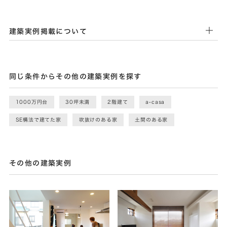
建築実例掲載について
同じ条件からその他の建築実例を探す
1000万円台
30坪未満
2階建て
a-casa
SE構法で建てた家
吹抜けのある家
土間のある家
その他の建築実例