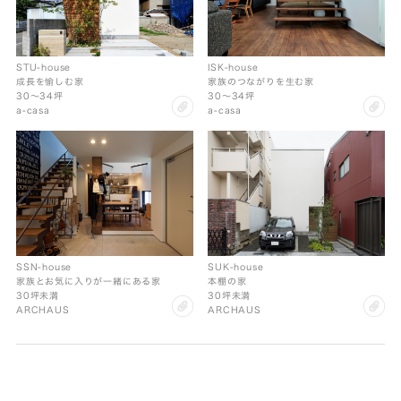
STU-house
ISK-house
成長を愉しむ家
家族のつながりを生む家
30〜34坪
30〜34坪
clip
cl
a-casa
a-casa
SSN-house
SUK-house
家族とお気に入りが一緒にある家
本棚の家
30坪未満
30坪未満
clip
cl
ARCHAUS
ARCHAUS