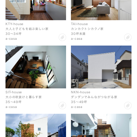
KTY-house
TAI-house
大人と子どもを結ぶ楽しい家
カンカクトシカクノ家
30〜34坪
30坪未満
clip
cl
a-casa
a-casa
SIT-house
NKN-house
大小の吹抜けと暮らす家
ダンダンでみんながつながる家
35〜49坪
35〜49坪
clip
cl
a-casa
a-casa