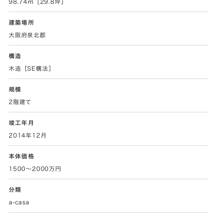
98.74㎡［29.8坪］
建築場所
大阪府泉北郡
構造
木造［SE構法］
規模
2階建て
竣工年月
2014年12月
本体価格
1500〜2000万円
分類
a-casa