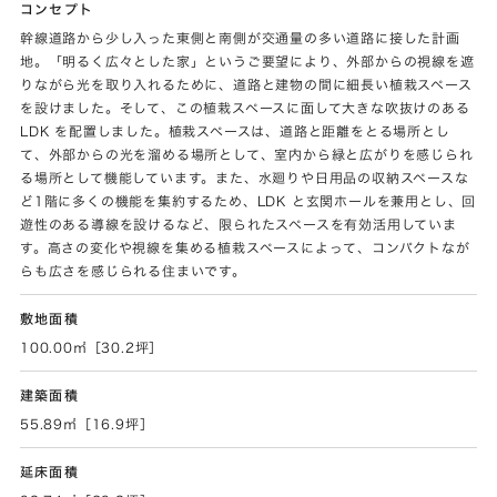
コンセプト
幹線道路から少し入った東側と南側が交通量の多い道路に接した計画
地。「明るく広々とした家」というご要望により、外部からの視線を遮
りながら光を取り入れるために、道路と建物の間に細長い植栽スペース
を設けました。そして、この植栽スペースに面して大きな吹抜けのある
LDK を配置しました。植栽スペースは、道路と距離をとる場所とし
て、外部からの光を溜める場所として、室内から緑と広がりを感じられ
る場所として機能しています。また、水廻りや日用品の収納スペースな
ど1階に多くの機能を集約するため、LDK と玄関ホールを兼用とし、回
遊性のある導線を設けるなど、限られたスペースを有効活用していま
す。高さの変化や視線を集める植栽スペースによって、コンパクトなが
らも広さを感じられる住まいです。
敷地面積
100.00㎡［30.2坪］
建築面積
55.89㎡［16.9坪］
延床面積