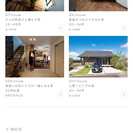
SIT-house
ISK-house
大小の吹抜けと暮らす家
家族のつながりを生む家
35〜49坪
30〜34坪
clip
cl
a-casa
a-casa
SSN-house
SHY-house
家族とお気に入りが一緒にある家
土間リビングの家
30坪未満
30〜34坪
clip
cl
ARCHAUS
a-casa
＜ BACK