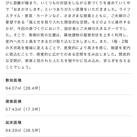
びに距離が縮まり、いくつもの対話をしながら家づくりを進めていく中
で「おまかせします」というありがたい言葉をいただきました。ライフ
スタイル・家具・カーテンなど、さまざまな提案とともに、ご夫婦のご
要望である「風と光を取り入れた開放的な空間」をどのように操作する
かが、今回の家づくりにおいて、設計者とご夫婦の大きなテーマでし
た。そこで、南側の窓の位置は、隣地建物の屋根形状を上手く利用し、
室内へ光りと風をできるだけ取り込む工夫しました。また、1階・2階
の天井高を極端に変えることで、感覚的により高さを感じ、眺望を室内
に取込むことで、視覚的に広がりのある空間を生み出しました。開放的
な空間が、家族と招かれた人たちを穏やかに包み込み、安らぎを与える
ことでしょう。
敷地面積
94.07㎡［28.4坪］
建築面積
57.43㎡［17.3坪］
延床面積
94.39㎡［28.5坪］