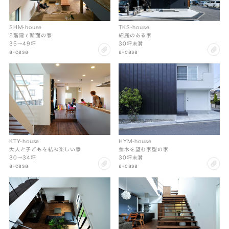
SHM-house
TKS-house
2階建て断面の家
細庭のある家
35〜49坪
30坪未満
clip
cl
a-casa
a-casa
KTY-house
HYM-house
大人と子どもを結ぶ楽しい家
並木を望む家型の家
30〜34坪
30坪未満
clip
cl
a-casa
a-casa