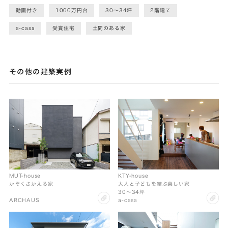
動画付き
1000万円台
30〜34坪
2階建て
a-casa
受賞住宅
土間のある家
その他の建築実例
MUT-house
KTY-house
かぞくさかえる家
大人と子どもを結ぶ楽しい家
30〜34坪
clip
cl
ARCHAUS
a-casa