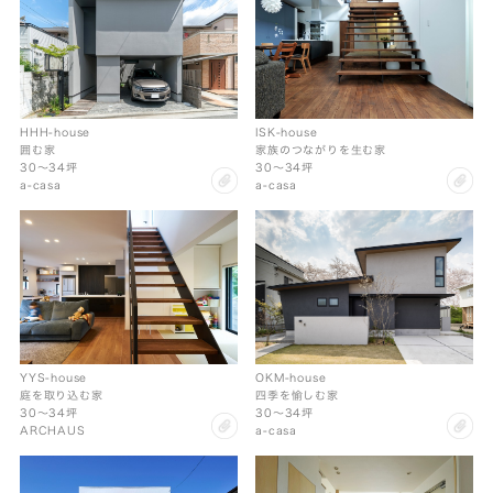
HHH-house
ISK-house
囲む家
家族のつながりを生む家
30〜34坪
30〜34坪
clip
cl
a-casa
a-casa
YYS-house
OKM-house
庭を取り込む家
四季を愉しむ家
30〜34坪
30〜34坪
clip
cl
ARCHAUS
a-casa