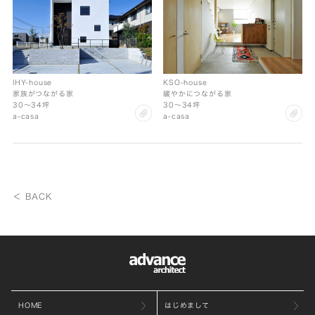
IHY-house
KSO-house
家族がつながる家
緩やかにつながる家
30〜34坪
30〜34坪
clip
cl
a-casa
a-casa
＜ BACK
HOME
はじめまして