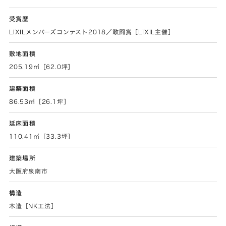
受賞歴
LIXILメンバーズコンテスト2018／敢闘賞［LIXIL主催］
敷地面積
205.19㎡［62.0坪］
建築面積
86.53㎡［26.1坪］
延床面積
110.41㎡［33.3坪］
建築場所
大阪府泉南市
構造
木造［NK工法］