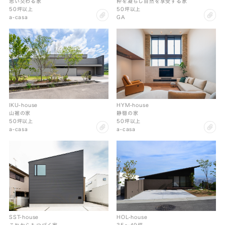
粋を凝らし自然を享受する家
思い交わる家
50坪以上
50坪以上
cl
clip
GA
a-casa
IKU-house
HYM-house
山裾の家
静穏の家
50坪以上
50坪以上
clip
cl
a-casa
a-casa
HOL-house
SST-house
35〜49坪
これからもつづく家