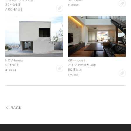
cl
a-casa
30〜34坪
clip
ARCHAUS
HOV-house
KKF-house
50坪以上
アイデアが浮かぶ家
clip
a-casa
50坪以上
cl
a-casa
＜ BACK