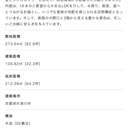
内部は、Iさまのご要望から大きなLDKを介して、水周り、居室、庭へ
とつながる計画とし、いつでも家族の気配を感じられる空間構成となっ
ています。そして、南面の大開口と3階から見える豊かな景色は、忙し
いご夫婦に安らぎを与えています。
敷地面積
273.94㎡［82.8坪］
建築面積
106.82㎡［32.3坪］
延床面積
212.38㎡［64.2坪］
建築場所
京都府木津川市
構造
木造［SE構法］