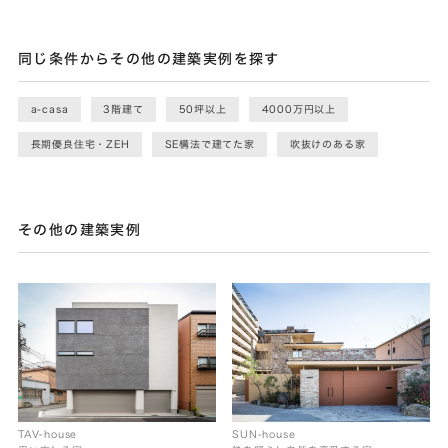
同じ条件からその他の建築実例を探す
a-casa
3階建て
50坪以上
4000万円以上
長期優良住宅・ZEH
SE構法で建てた家
吹抜けのある家
その他の建築実例
SUN-house
TAV-house