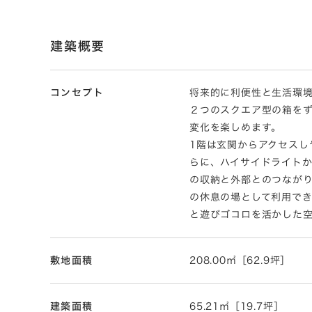
建築概要
コンセプト
将来的に利便性と生活環
２つのスクエア型の箱を
変化を楽しめます。
1階は玄関からアクセスし
らに、ハイサイドライト
の収納と外部とのつながり
の休息の場として利用でき
と遊びゴコロを活かした
敷地面積
208.00㎡［62.9坪］
建築面積
65.21㎡［19.7坪］