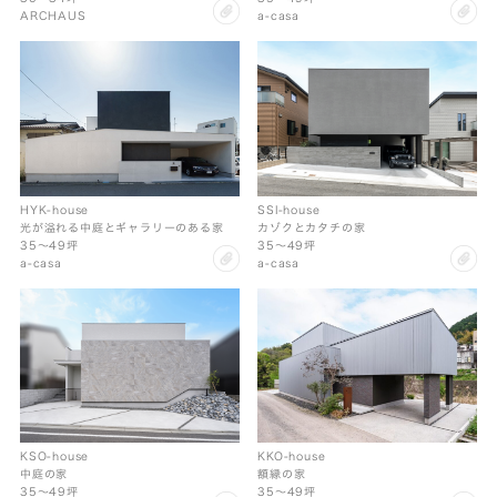
clip
cl
ARCHAUS
a-casa
HYK-house
SSI-house
光が溢れる中庭とギャラリーのある家
カゾクとカタチの家
35〜49坪
35〜49坪
clip
cl
a-casa
a-casa
KKO-house
KSO-house
額縁の家
中庭の家
35〜49坪
35〜49坪