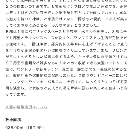
２つの住まいの計画です。どちらもワンフロアで生活が完結でき、南側
にデッキ付きの広い庭を設けた半平屋住宅として計画しています。異な
る魅力を持つ２棟は、ご家族だけでなくご両親やご親戚、ご友人が集ま
ってにぎやかに過ごせる「みんなの家」となりました。
Ｂ邸は１階にパブリックスペースと主寝室、水まわりを設け、２階に子
ども部屋とラウンジスペースを設けた、ワンフロアでも生活が完結でき
る住宅です。１階LDKは、部分的に天井や床を上げ下げすることで変化
を付けながら居心地のいい空間をつくり出しています。また、リビング
が常にすっきりとした状態に保てるよう、キッチン横に食品類だけでな
く日用品や書類など雑多なものもまとめて収納できる大型パントリーを
設け、パントリーからキッチン、洗面室、浴室までを一直線に配するな
ど、収納計画や家事動線に配慮しました。２階ラウンジスペースにはバ
ーカウンターやインナーバルコニーを設けて、ゆっくりとくつろげる空
間を演出し、ご家族やご友人とお酒を片手に語らい楽しめる住まいとな
っています。
Ａ邸の建築実例はこちら
敷地面積
638.00㎡［192.9坪］