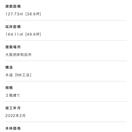
建築面積
127.73㎡［38.6坪］
延床面積
164.11㎡［49.6坪］
建築場所
大阪府岸和田市
構造
木造［NK工法］
規模
２階建て
竣工年月
2022年2月
本体価格