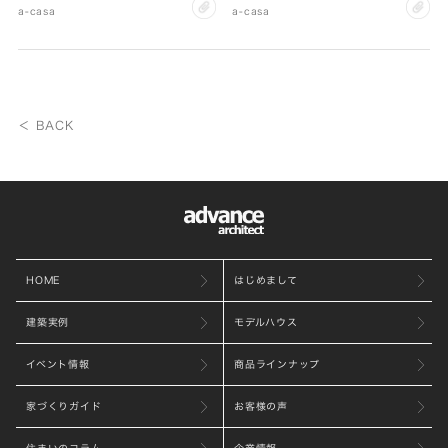
cl
clip
a-casa
a-casa
＜ BACK
HOME
はじめまして
建築実例
モデルハウス
イベント情報
商品ラインナップ
家づくりガイド
お客様の声
住まいのコラム
企業情報