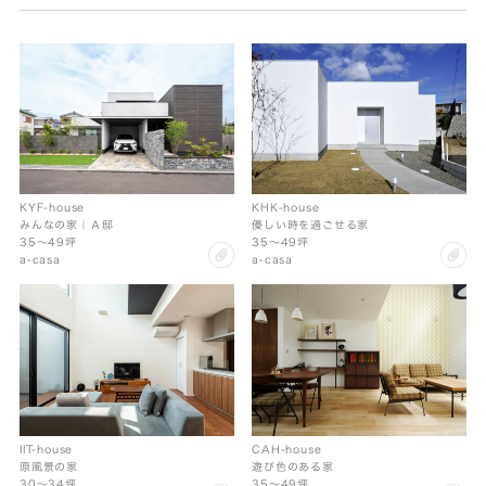
KHK-house
KYF-house
優しい時を過ごせる家
みんなの家｜Ａ邸
35〜49坪
35〜49坪
cl
clip
a-casa
a-casa
IIT-house
CAH-house
原風景の家
遊び色のある家
30〜34坪
35〜49坪