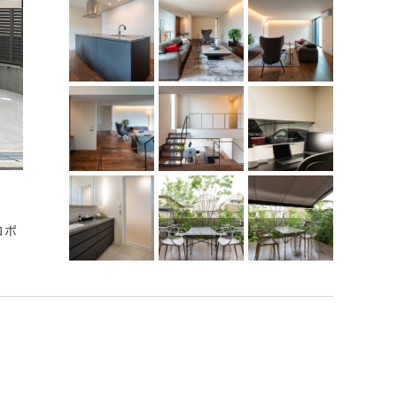
モダンな建物に映える植栽
ロポ
濃淡の異なるグレーを使い分けたムラのある塗装が端整な外
トの塀と、塀を越えて高く伸びたアオダモ、ジューンベリー