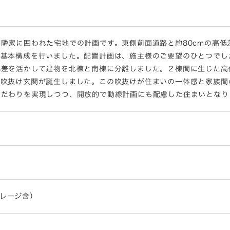
隣家に囲われた宅地での計画です。東側前面道路と約80cmの高
て基本構成を行いました。配置計画は、施主様のご要望のひとつでし
低差を活かして建物を北棟と南棟に分離しました。２棟間に生じた高
の吹抜け玄関が誕生しました。この吹抜けが住まいの一体感と家族間
こだわりを実現しつつ、開放的で動線計画にも配慮した住まいとなり
（ガレージ含）