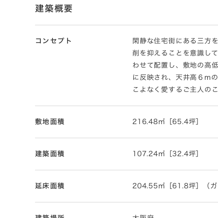
建築概要
コンセプト
閑静な住宅街にある三方を
削を抑えることを意識し
わせて配置し、敷地の高
に反映され、天井高６m
こよなく愛するご主人の
敷地面積
216.48㎡［65.4坪］
建築面積
107.24㎡［32.4坪］
延床面積
204.55㎡［61.8坪］