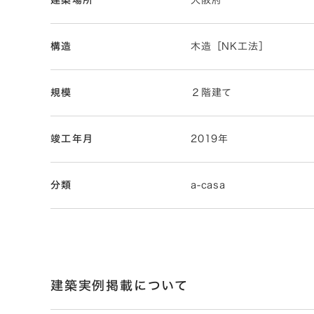
建築場所
大阪府
構造
木造［NK工法］
規模
２階建て
竣工年月
2019年
分類
a-casa
建築実例掲載について