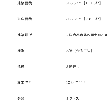
建築面積
368.83㎡［111.5坪］
延床面積
768.80㎡［232.5坪］
建築場所
大阪府堺市北区黒土町300
構造
木造［金物工法］
規模
３階建て
竣工年月
2024年11月
分類
オフィス