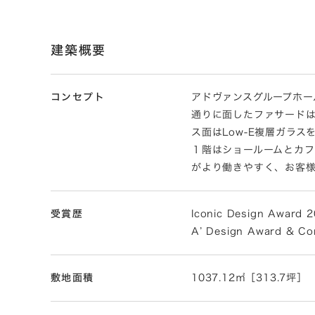
建築概要
コンセプト
アドヴァンスグループホー
通りに面したファサード
ス面はLow-E複層ガラ
１階はショールームとカフ
がより働きやすく、お客
受賞歴
Iconic Design Award
A’ Design Award & Co
敷地面積
1037.12㎡［313.7坪］