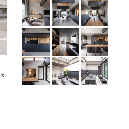
ビルトインガレージハウス
形状
北西側には車２台を並列で駐車できる有効開口幅5.8ｍ×奥行
族用のサブ玄関と直結させて、雨の日も濡れずに出入りでき