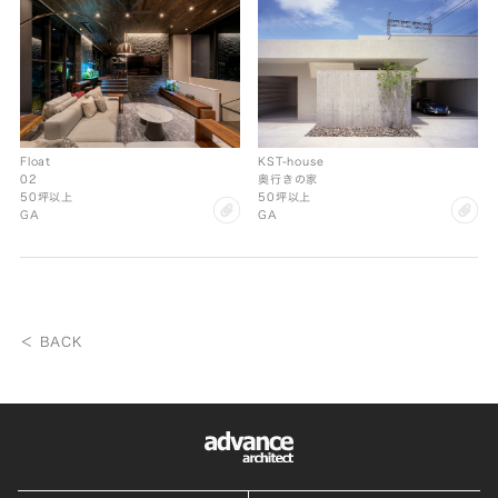
KST-house
Float
奥行きの家
02
50坪以上
50坪以上
cl
clip
GA
GA
＜ BACK