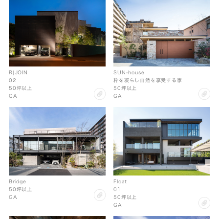
SUN-house
R|JOIN
粋を凝らし自然を享受する家
02
50坪以上
50坪以上
cl
clip
GA
GA
Bridge
Float
50坪以上
01
clip
GA
50坪以上
cl
GA