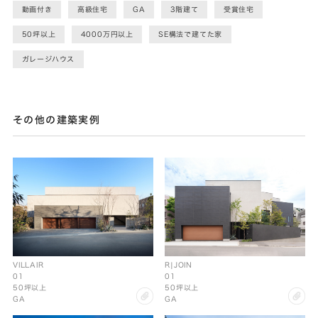
動画付き
高級住宅
GA
3階建て
受賞住宅
50坪以上
4000万円以上
SE構法で建てた家
ガレージハウス
その他の建築実例
VILLAIR
R|JOIN
01
01
50坪以上
50坪以上
clip
cl
GA
GA