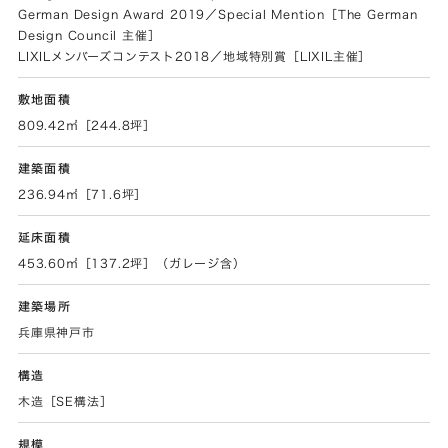
German Design Award 2019／Special Mention［The German
Design Council 主催］
LIXILメンバーズコンテスト2018／地域特別賞［LIXIL主催］
敷地面積
809.42㎡［244.8坪］
建築面積
236.94㎡［71.6坪］
延床面積
453.60㎡［137.2坪］（ガレージ含）
建築場所
兵庫県神戸市
構造
木造［SE構法］
規模