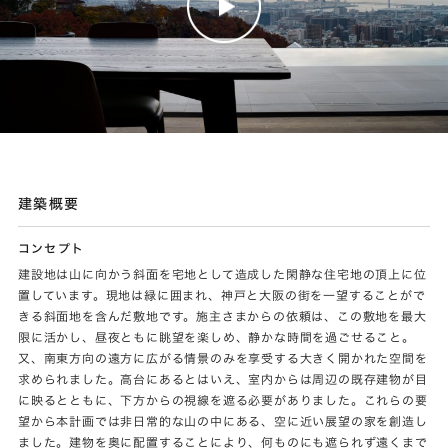
建築概要
コンセプト
建設地は山に向かう斜面を宅地として造成した閑静な住宅地の頂上に位
置しています。現地は緑に囲まれ、神戸と大阪の街を一望することがで
きる斜面地を含んだ敷地です。施主さまからの依頼は、この敷地を最大
限に活かし、昼夜ともに眺望を楽しめ、静かな時間を過ごせること。
又、南東方向の遠方に広がる情景のみを享受する大きく開かれた空間を
求められました。高台にあるとはいえ、室内からは周辺の既存建物が目
に映るとともに、下方からの視線を遮る必要がありました。これらの要
望から本計画では非日常的な山の中にある、空に近い展望の家を創造し
ました。建物を奥に配置することにより、何ものにも遮られず遠くまで