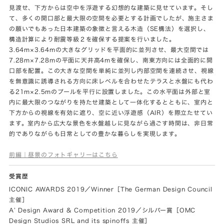
見渡せ、下方からは空中を浮遊する幻想的な建築に見せています。そし
て、多くの開口部と最大限の空間を必要とする計画でしたが、施主さま
の願いでもあった日本建築の象徴と言える木造（SE構法）を選択し、
構造計算により耐震等級２を確保する提案を行いました。
3.64m×3.64mの大きなグリッドを平面的に並列させ、最大空間では
7.28m×7.28mの平面に天井高4mを確保し、南東方向には全面的に開
口部を配置。この大きな空間を単純に並列し内部空間を連続させ、視線
を無意識に誘導される方向に床レベルを合わせたテラスと水盤にも代わ
る21m×2.5mのプールを平行に設置しました。この水平面は外部と室
内に最大限のつながりを持たせ建築として一体化するとともに、室内と
下方からの視線を有効に遮り、空に近い浮遊感（AIR）を際立たせてい
ます。室内から広大な景色を水盤越しに見ながら過ごす時間は、非日常
的でありながらも日常としての豊かな暮らしを実現します。
前編｜昼景のフォトギャリーはこちら
受賞歴
ICONIC AWARDS 2019／Winner［The German Design Council
主催］
A’ Design Award & Competition 2019／シルバー賞［OMC
Design Studios SRL and its spinoffs 主催］