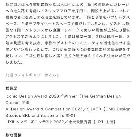
各フロアは元々敷地にあった出入口付近との1.6mの高低差とガレージ
への進入路を考慮してスキップフロアを採用し、階段を上がるにつれて
景色の変化を楽しめる演出を施しています。１階と３階をパブリックス
ペース、２階をプライベートスペースで構成しているため、ゲストは静
謐な１階エントランスから直通エレベータで美しい景色が広がる３階に
アクセスできるようにしました。１階は庭屋一如、２階は職住一体、３
階は眺望を考え抜き、家族やゲストとのコミュニティを活性化させる空
間デザインを行うことで、これからの時代に必要な住まいの価値観を体
現しつつ、日常生活に癒しと満ち足りた時を与えてくれる住まいが完成
しました。
前編のフォトギャリーはこちら
受賞歴
Iconic Design Award 2023／Winner［The German Design
Council 主催］
A’ Design Award & Competition 2023／SILVER［OMC Design
Studios SRL and its spinoffs 主催］
LIXILメンバーズコンテスト2022／地域最優秀賞［LIXIL主催］
敷地面積