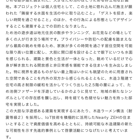
地。本プロジェクトは個人住宅として、この土地に惚れ込んだ施主が願
われた「隣接する水面を生活の中に取り込むこと」「ゲストを招き、楽
しい時間を過ごせること」のほか、その行為による形態としてデザイン
するとこも建築する上での目的となりました。
ため池の遊歩道は地元住民の散歩やランニング、お花見などの場として
多くの人が行き交う場所です。プライバシーや防犯への配慮を踏まえな
がら最高の眺めを得るため、家族が多くの時間を過ごす居住空間を可能
な限り高い位置に配し、大胆に開口部を設けることで眼下にいつも水面
を感じられる、建築と景色と生活が一体となった、眺めているだけで心
身が解き放たれる開放感と非日常感を堪能できる住まいを生み出しまし
た。特に視界を遮るものがない最上階はいかにも眺望のために用意され
た空間であることを内外の双方から感じられるとともに、木造３階建て
住宅の高さ制限の緩和を活かしてつくり出した2.5階の層によって、た
め池側ファザードを浮遊しているかのように見せて、地域の新たなシン
ボルとしての存在感を醸し出し、時を経ても色褪せない魅力を持った邸
宅を実現しました。
この大胆な浮遊感ある建築を実現するにあたり、木造ラーメン構法（耐
震等級２）を採用し、IoT技術を積極的に活用したNearly ZEHの住ま
いとすることで資産価値を高めるとともに、持続可能な木造建築の新た
な可能性を示す先進的事例として啓蒙活動につなげたいと考えていま
す。