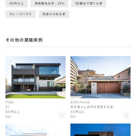
50坪以上
長期優良住宅・ZEH
SE構法で建てた家
ガレージハウス
吹抜けのある家
その他の建築実例
SUN-house
Float
粋を凝らし自然を享受する家
01
50坪以上
50坪以上
cl
clip
GA
GA