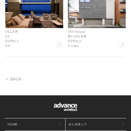
VILLAIR
TAV-house
02
思い交わる家
50坪以上
50坪以上
clip
cl
GA
a-casa
＜ BACK
HOME
はじめまして