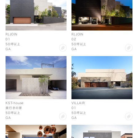
R|JOIN
R|JOIN
01
02
50坪以上
50坪以上
clip
cl
GA
GA
KST-house
VILLAIR
奥行きの家
01
50坪以上
50坪以上
clip
cl
GA
GA