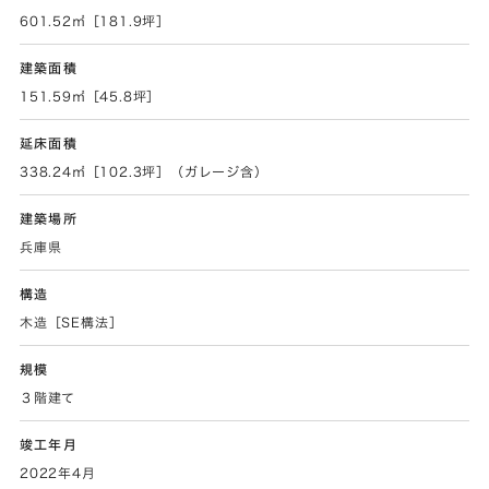
601.52㎡［181.9坪］
建築面積
151.59㎡［45.8坪］
延床面積
338.24㎡［102.3坪］（ガレージ含）
建築場所
兵庫県
構造
木造［SE構法］
規模
３階建て
竣工年月
2022年4月