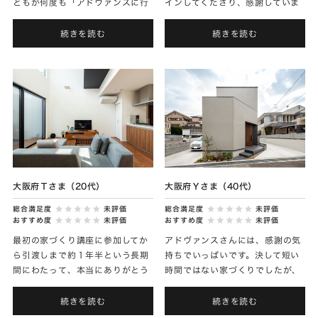
どもが何度も「アドヴァンスに行
インしてくださり、感謝していま
きたい！」と言っていたのが、懐
す。色々言いたい放題言いました
かしく思います。おかげさまで
が、上手く取り入れながら提案し
続きを読む
続きを読む
日々楽しく過ごせています。引渡
ていただき、ありがとうござ...
し...
大阪府Ｔさま（20代）
大阪府Ｙさま（40代）
総合満足度
未評価
総合満足度
未評価
おすすめ度
未評価
おすすめ度
未評価
最初の家づくり講座に参加してか
アドヴァンスさんには、感謝の気
ら引渡しまで約１年半という長期
持ちでいっぱいです。決して短い
間にわたって、本当にありがとう
時間ではない家づくりでしたが、
ございました。毎回の打合せや都
終始楽しく進められたのは、素敵
合が合えば見学会にできるだけ参
なスタッフの皆さんのおかげで
続きを読む
続きを読む
加したこと、夫婦で建築実例を
す。打合せで決めたことを、家に