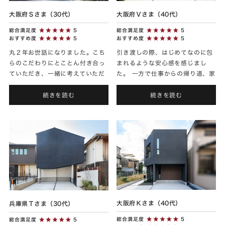
大阪府Ｓさま（30代）
大阪府Ｖさま（40代）
総合満足度
5
総合満足度
5
おすすめ度
5
おすすめ度
5
丸２年お世話になりました。こち
引き渡しの際、はじめてなのに包
らのこだわりにとことん付き合っ
まれるような安心感を感じまし
ていただき、一緒に考えていただ
た。 一方で仕事からの帰り道、家
き感謝しています。楽しかったで
の明かりを見ると「あ〜あの家は
す。
我が家なんだ〜」とはじめてのデ
続きを読む
続きを読む
ートに向かうように心が高鳴り...
大阪府Ｋさま（40代）
兵庫県Ｔさま（30代）
総合満足度
5
総合満足度
5