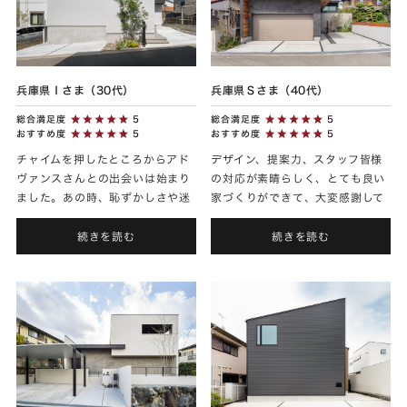
兵庫県Ｉさま（30代）
兵庫県Ｓさま（40代）
総合満足度
5
総合満足度
5
おすすめ度
5
おすすめ度
5
チャイムを押したところからアド
デザイン、提案力、スタッフ皆様
ヴァンスさんとの出会いは始まり
の対応が素晴らしく、とても良い
ました。あの時、恥ずかしさや迷
家づくりができて、大変感謝して
いがあったのですが、勇気を出し
おります。今後の益々の発展をお
て本当に良かったなと思っていま
祈りしております。
続きを読む
続きを読む
す。細かいこだわりが多くて、
ご...