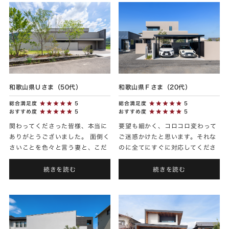
和歌山県Ｕさま（50代）
和歌山県Ｆさま（20代）
総合満足度
5
総合満足度
5
おすすめ度
5
おすすめ度
5
関わってくださった皆様、本当に
要望も細かく、コロコロ変わって
ありがとうございました。 面倒く
ご迷惑かけたと思います。それな
さいことを色々と言う妻と、こだ
のに全てにすぐに対応してくださ
わりのある夫と、その夫婦での意
り、とても感謝しています。 一つ
見の対立をいなすのと、ガサガサ
ひとつの提案もきちんと好みなど
続きを読む
続きを読む
する子どものお相手は本当に...
汲み取ってくれていると感じ...