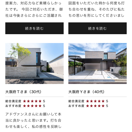
提案力、対応力など素晴らしかっ
図面をいただいた時から何度も打
たです。 今回ご対応いただき、御
ち合わせを重ね、そのたびに私た
社は今後さらにさらにご活躍され
ちの思いを形にしてくださいまし
ることを確信しました！
た。完成した家は、理想そのもの
で、暮らしの中に毎日かわいいが
続きを読む
続きを読む
あふれています。素敵なお家を
あ...
大阪府Ｔさま（30代）
大阪府Ｙさま（40代）
総合満足度
5
総合満足度
5
おすすめ度
5
おすすめ度
5
アドヴァンスさんにお願いして本
当に良かったと思います。打ち合
わせも楽しく、私の感性を反映し