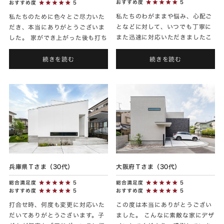
おすすめ度
5
おすすめ度
5
私たちのわがままや悩み、心配ご
私たちのために色々とご尽力いた
となどに対して、いつでも丁寧に
だき、本当にありがとうございま
また迅速に対応いただきましたこ
した。 家ができ上がった後も打ち
と、本当に感謝しております。困
合わせなどの家づくりのことを思
ったことが起きたときもご丁寧な
い出し、家族で話すことが多々あ
続きを読む
続きを読む
対応をしてくださって、本当に
ります。思い出になる家づく...
嬉...
兵庫県Ｔさま（30代）
大阪府Ｔさま（30代）
総合満足度
5
総合満足度
5
おすすめ度
5
おすすめ度
5
打合せ時、何度も変更に対応いた
この度は本当にありがとうござい
だいてありがとうございます。子
ました。 こんなに素敵な家にデザ