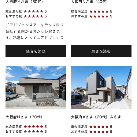
大阪府Ｙさま（50代）
大阪府Nさま（40代）
総合満足度
5
総合満足度
5
おすすめ度
5
おすすめ度
5
「アドヴァンスアーキテクツ株式
会社」名前からオシャレ過ぎま
す。私達にとってはアドヴァンス
さんは大手ハウスメーカーより
も、ハイブランド感があります
続きを読む
続きを読む
ね。 私達に合う方を選んで頂いた
か...
大阪府Hさま（30代）
大阪府Aさま（20代）Ａさま
総合満足度
5
総合満足度
5
おすすめ度
5
おすすめ度
5