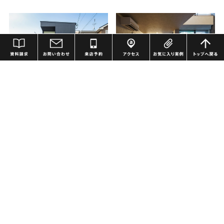
す...
帰...
資料請求
お問い合わせ
来場予約
アクセス
お気に入り
大阪府Ｖさま（40代）
大阪府Ｉ様（40代）
総合満足度
未評価
総合満足度
5
おすすめ度
未評価
おすすめ度
5
私たち夫婦と子どもは、設計士さ
本当にありがとうございました。
んやアドバイザーさんをはじめ、
本来、私たちの土地は建築条件が
アドヴァンスのスタッフさんのこ
付いていましたが、お金をかけて
とをとても信頼して家づくりをす
でも建築条件を外して、アドヴァ
ることができました。家づくりで
ンスさんを選んで正解だったと改
続きを読む
続きを読む
は、つまづいたり、不快な思い
めて思っています。 これ...
を...