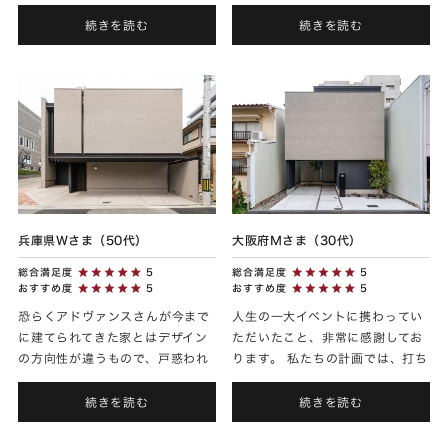
たアートのような世界中で唯一無
二の家ができたと思います。アフ
続きを読む
続きを読む
ターメンテナンスでも細かい補
修...
兵庫県Ｗさま（50代）
大阪府Ｍさま（30代）
総合満足度
5
総合満足度
5
おすすめ度
5
おすすめ度
5
恐らくアドヴァンスさんが今まで
人生の一大イベントに携わってい
に建てられてきた家とはデザイン
ただいたこと、非常に感謝してお
の方向性が違うもので、戸惑われ
ります。 私たちの計画では、打ち
る部分もあったかもしれません。
合わせ〜竣工までタイトなスケジ
ですが、僕たちのイメージを否定
ュールの依頼となってしまいまし
続きを読む
続きを読む
することなく、より良いものへ
た。その中で、完成に向けて...
と...