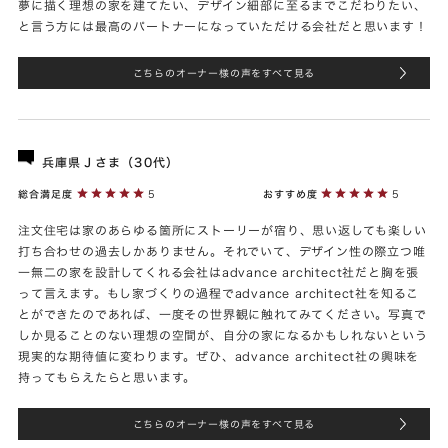
夢に描く理想の家を建てたい、デザイン細部に至るまでこだわりたい、
と言う方には最高のパートナーになっていただける会社だと思います！
こちらのオーナー様の声をすべて見る
兵庫県Ｊさま（30代）
総合満足度
5
おすすめ度
5
注文住宅は家のあらゆる箇所にストーリーが宿り、思い返しても楽しい
打ち合わせの過去しかありません。それでいて、デザイン性の際立つ唯
一無二の家を設計してくれる会社はadvance architect社だと胸を張
って言えます。もし家づくりの過程でadvance architect社を知るこ
とができたのであれば、一度その世界観に触れてみてください。写真で
しか見ることのない理想の空間が、自分の家になるかもしれないという
現実的な期待値に変わります。ぜひ、advance architect社の興味を
持ってもらえたらと思います。
こちらのオーナー様の声をすべて見る