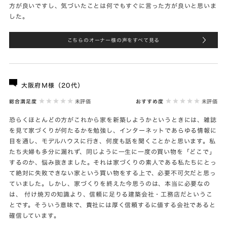
方が良いですし、気づいたことは何でもすぐに言った方が良いと思いま
した。
こちらのオーナー様の声をすべて見る
大阪府Ｍ様（20代）
総合満足度
未評価
おすすめ度
未評価
恐らくほとんどの方がこれから家を新築しようかというときには、雑誌
を見て家づくりが何たるかを勉強し、インターネットであらゆる情報に
目を通し、モデルハウスに行き、何度も話を聞くことかと思います。私
たち夫婦も多分に漏れず、同じように一生に一度の買い物を「どこで」
するのか、悩み抜きました。それは家づくりの素人である私たちにとっ
て絶対に失敗できない家という買い物をする上で、必要不可欠だと思っ
ていました。しかし、家づくりを終えた今思うのは、本当に必要なの
は、 付け焼刃の知識より、信頼に足りる建築会社・工務店だというこ
とです。そういう意味で、貴社には厚く信頼するに値する会社であると
確信しています。