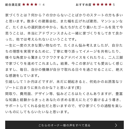
総合満足度
4
おすすめ度
5
家づくりとは？何から？の分からないことばかりのスタートの方も多い
と思います。数多くの建築会社、また幅を広げれば建売、マンションな
ど、たくさんの選択肢の中から、私たちがたどり着いたゴールを見て今
思うことは、本当にアドヴァンスさんと一緒に家づくりをしてきて良か
った、他では考えられないということです。
一生に一度の大きな買い物なので、たくさん悩み考えましたが、自分た
ちの理想を実現するために、丁寧に寄り添ってイメージを共有したり、
様々な角度から驚きとワクワクするアドバイスをくれたりと、二人三脚
で家づくりを進めてこれました。結果、今この家がとても愛おしく感じ
ますし、毎日、自分の機嫌が自分で取れる日々を過ごせることに、絶大
な感謝をしています。
引越しして１か月ほどですが、未だに朝起きると、何処かのお洒落なリ
ゾートに泊まりに来たのかな？と思います(笑)
間取り、費用面、デザイン等、悩みどころはたくさんありますが、豊富
な知識と経験からきっとあなたの求める答えにたどり着けるよう導き、
サポートしてくれる会社だと思いますので、ぜひ家づくりの過程を楽し
いものにしてもらいたいなと思います。
こちらのオーナー様の声をすべて見る