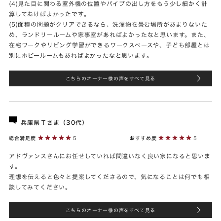
(4)見た目に関わる室外機の位置やパイプの出し方をもう少し細かく計
算しておけばよかったです。
(5)面積の問題がクリアできるなら、洗濯物を畳む場所があまりないた
め、ランドリールームや家事室があればよかったなと思います。また、
在宅ワークやリビング学習ができるワークスペースや、子ども部屋とは
別にホビールームもあればよかったなと思います。
こちらのオーナー様の声をすべて見る
兵庫県Ｔさま（30代）
総合満足度
5
おすすめ度
5
アドヴァンスさんにお任せしていれば間違いなく良い家になると思いま
す。
理想を伝えると色々と提案してくださるので、気になることは何でも相
談してみてください。
こちらのオーナー様の声をすべて見る