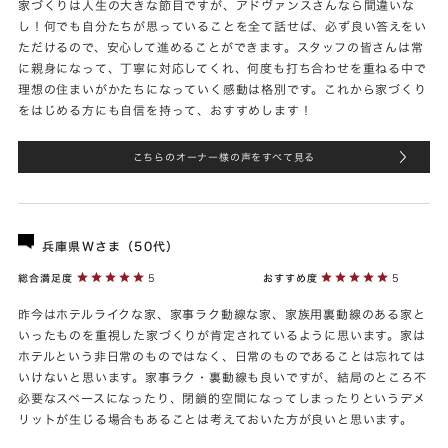
家づくりは人生の大きな節目ですが、アドヴァンスさんなら間違いな
し！何でも自分たちが思っていることを全て話せば、必ず良い答えをい
ただけるので、安心して進めることができます。スタッフの皆さんは常
に親身になって、丁寧に対応してくれ、何度も打ち合わせを重ねる中で
理想の住まいがかたちになっていく感動は格別です。これから家づくり
をはじめる方にも自信を持って、おすすめします！
こちらのオーナー様の声をすべて見る
兵庫県Ｗさま（50代）
総合満足度
5
おすすめ度
5
昨今はホテルライクな家、家事ラク動線な家、家族用裏動線のある家と
いったものを重視した家づくりが肯定されているように思います。家は
ホテルという非日常のものではなく、日常のものであることは忘れては
いけないと思います。家事ラク・裏動線も良いですが、結局のところ不
必要なスペースになったり、閉鎖的空間になってしまったりというデメ
リットが生じる場合もあることは考えておいた方が良いと思います。