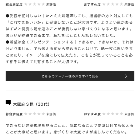
総合満足度
未評価
おすすめ度
未評価
●妥協を絶対しない｜たとえ夫婦喧嘩しても、担当者の方と対立しても
「これでまあいいか」と妥協しないことが大切です。よりよい道がある
はずだと何度も足を運ぶことが後悔しない家づくりになると思います。
お互いが納得できるまで、私たちはとことん話し合いました。
●希望は全てプレゼンテーションする｜できるか、できないか、それは
分かりません。でも伝える前から諦めることはせず、紙一枚に思いをま
とめたり、イメージを絵にして伝えたり、こちらが思っていることを必
ず相手に伝えて共有することが大切です。
こちらのオーナー様の声をすべて見る
大阪府Ｓ様（30代）
総合満足度
未評価
おすすめ度
未評価
できるだけ建築現場を見ることと、気になることや要望は何でも伝える
ことが大事だと思います。家づくりは大変ですが楽しんでください。