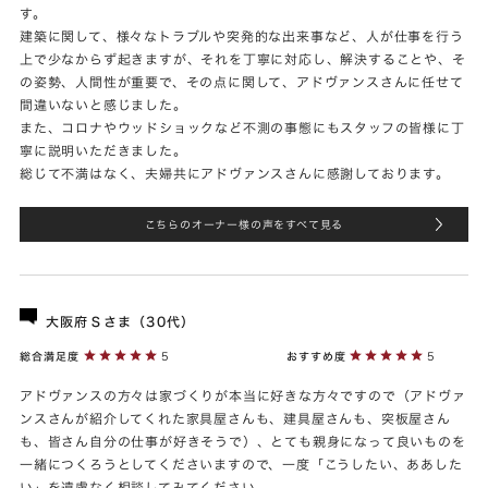
す。
建築に関して、様々なトラブルや突発的な出来事など、人が仕事を行う
上で少なからず起きますが、それを丁寧に対応し、解決することや、そ
の姿勢、人間性が重要で、その点に関して、アドヴァンスさんに任せて
間違いないと感じました。
また、コロナやウッドショックなど不測の事態にもスタッフの皆様に丁
寧に説明いただきました。
総じて不満はなく、夫婦共にアドヴァンスさんに感謝しております。
こちらのオーナー様の声をすべて見る
大阪府Ｓさま（30代）
総合満足度
5
おすすめ度
5
アドヴァンスの方々は家づくりが本当に好きな方々ですので（アドヴァ
ンスさんが紹介してくれた家具屋さんも、建具屋さんも、突板屋さん
も、皆さん自分の仕事が好きそうで）、とても親身になって良いものを
一緒につくろうとしてくださいますので、一度「こうしたい、ああした
い」を遠慮なく相談してみてください。