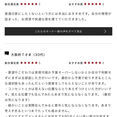
総合満足度
5
おすすめ度
5
普通の家にしたくないという方には本当におすすめです。自分の理想が
詰まった、お洒落で快適な家を建てていただきました。
こちらのオーナー様の声をすべて見る
大阪府Ｔさま（30代）
総合満足度
5
おすすめ度
5
・要望やこだわりは実現可能か予算オーバーしないかとか自分で判断せ
ずにまずは全部話した方がいいです。最初から予算で絞りすぎるとこん
な選択肢もあったんだという提案をしてもらえないことがあります。
・コンセントとかは見えない位置ならとりあえずつけといた方がいいで
す。見える位置でも住んでみたらあまり気にならなくなります。（最初
は気になります）
・細かいことは実際住んでみると意外と気にならなくなります。あまり
考えすぎるといつまでたっても進みません。
・すべてアドヴァンスさんにお任せでも90点くらい良い家は出来ます