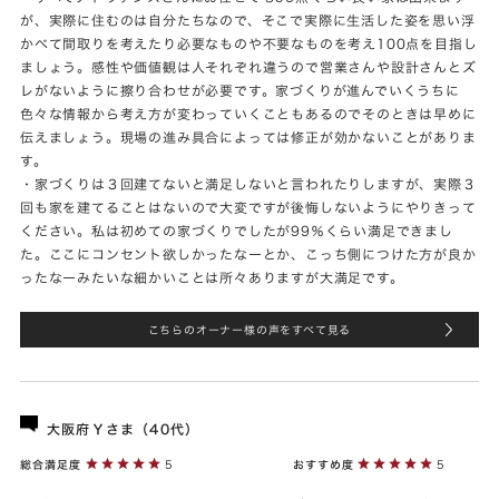
が、実際に住むのは自分たちなので、そこで実際に生活した姿を思い浮
かべて間取りを考えたり必要なものや不要なものを考え100点を目指し
ましょう。感性や価値観は人それぞれ違うので営業さんや設計さんとズ
レがないように擦り合わせが必要です。家づくりが進んでいくうちに
色々な情報から考え方が変わっていくこともあるのでそのときは早めに
伝えましょう。現場の進み具合によっては修正が効かないことがありま
す。
・家づくりは３回建てないと満足しないと言われたりしますが、実際３
回も家を建てることはないので大変ですが後悔しないようにやりきって
ください。私は初めての家づくりでしたが99％くらい満足できまし
た。ここにコンセント欲しかったなーとか、こっち側につけた方が良か
ったなーみたいな細かいことは所々ありますが大満足です。
こちらのオーナー様の声をすべて見る
大阪府Ｙさま（40代）
総合満足度
5
おすすめ度
5