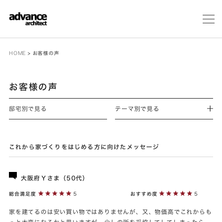
メ
ニ
ュ
ー
HOME
>
お客様の声
お客様の声
邸宅別で見る
テーマ別で見る
これから家づくりをはじめる方に向けたメッセージ
大阪府Ｙさま（50代）
総合満足度
5
おすすめ度
5
家を建てるのは安い買い物ではありませんが、又、物価高でこれからも
っと大変になるかと思いますが、少しの所を妥協してしてしまったら、