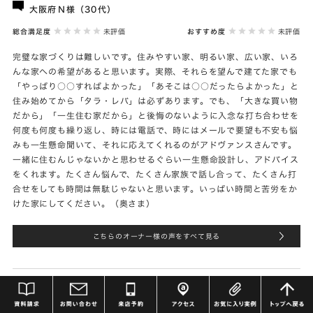
大阪府Ｎ様（30代）
総合満足度
未評価
おすすめ度
未評価
完璧な家づくりは難しいです。住みやすい家、明るい家、広い家、いろ
んな家への希望があると思います。実際、それらを望んで建てた家でも
「やっぱり○○すればよかった」「あそこは○○だったらよかった」と
住み始めてから「タラ・レバ」は必ずあります。でも、「大きな買い物
だから」「一生住む家だから」と後悔のないように入念な打ち合わせを
何度も何度も繰り返し、時には電話で、時にはメールで要望も不安も悩
みも一生懸命聞いて、それに応えてくれるのがアドヴァンスさんです。
一緒に住むんじゃないかと思わせるぐらい一生懸命設計し、アドバイス
をくれます。たくさん悩んで、たくさん家族で話し合って、たくさん打
合せをしても時間は無駄じゃないと思います。いっぱい時間と苦労をか
けた家にしてください。（奥さま）
こちらのオーナー様の声をすべて見る
大阪府Ｍ様（40代）