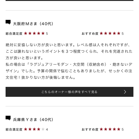
大阪府Ｍさま（40代）
総合満足度
5
おすすめ度
5
絶対に妥協しない方が良いと思います。レベル感は人それぞれですが、
ここは譲れないというポイントを３つ程度つくられ、それを完遂された
方が良いと思います。
私の場合は「ラグジュアリーモダン・大空間（収納含め）・飽きないデ
ザイン」でした。予算の関係で悩むこともありましたが、せっかくの注
文住宅！抜かりない方が後悔しません。
こちらのオーナー様の声をすべて見る
兵庫県Ｙさま（40代）
総合満足度
4
おすすめ度
5