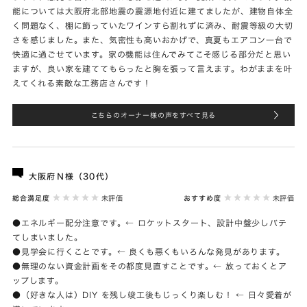
能については大阪府北部地震の震源地付近に建てましたが、建物自体全
く問題なく、棚に飾っていたワインすら割れずに済み、耐震等級の大切
さを感じました。また、気密性も高いおかげで、真夏もエアコン一台で
快適に過ごせています。家の機能は住んでみてこそ感じる部分だと思い
ますが、良い家を建ててもらったと胸を張って言えます。わがままを叶
えてくれる素敵な工務店さんです！
こちらのオーナー様の声をすべて見る
大阪府Ｎ様（30代）
総合満足度
未評価
おすすめ度
未評価
●エネルギー配分注意です。← ロケットスタート、設計中盤少しバテ
てしまいました。
●見学会に行くことです。← 良くも悪くもいろんな発見があります。
●無理のない資金計画をその都度見直すことです。← 放っておくとア
ップします。
●（好きな人は）DIY を残し竣工後もじっくり楽しむ！ ← 日々愛着が