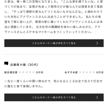
た家は、唯一無二の宝物になりました。「こんな家を建てたいな」と家
づくりが始まり、妄想が先走って期待だけが膨らんでは現実を見て落胆
し、「やっぱり理想の家なんてつくれないものなんだな」と諦めかけて
いた矢先にアドヴァンスさんに出会うことができました。 私たちの希
望を丁寧に拾い上げ、理想の家に導いてくれたアドヴァンスさんには本
当に感謝しています。 注文住宅の醍醐味を味わい楽しみながら、アド
ヴァンスさんとステキなマイホームをつくっていってください。
こちらのオーナー様の声をすべて見る
兵庫県Ｈ様（30代）
総合満足度
未評価
おすすめ度
未評価
一生に一度くらいの買い物なので、気になるところは全て伝えて打合せ
に臨むと後で後悔しません。
こちらのオーナー様の声をすべて見る