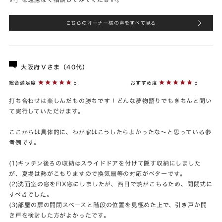
こちらのオーナー様の声をすべて見る
大阪府Ｖさま（40代）
総合満足度
5
おすすめ度
5
打ち合わせは楽しんだもの勝ちです！どんな夢物語りでもきちんと聞い
て実行していただけます。
ここからは具体的に、わが家はこうしたらよかったな〜と思っている参
考例です。
(1)キッチン後ろの収納はスライドドアを付けて隠す収納にしました
が、夏場は熱がこもりますので換気扇等の対応がベターです。
(2)洗面室の窓をFIX窓にしましたが、西日で熱がこもるため、開閉式に
すべきでした。
(3)部屋の扉の開閉スペースと階段の位置を見極めた上で、引き戸か開
き戸を検討した方がよかったです。