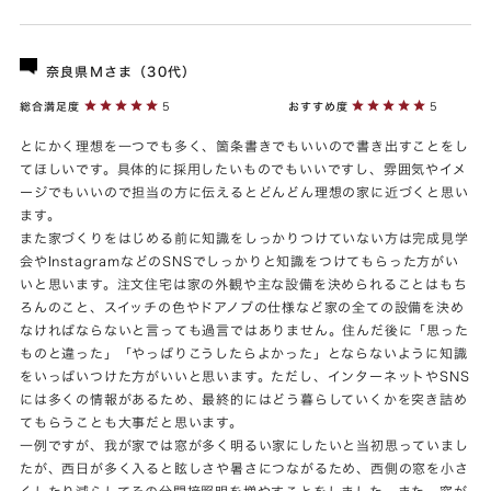
奈良県Ｍさま（30代）
総合満足度
5
おすすめ度
5
とにかく理想を一つでも多く、箇条書きでもいいので書き出すことをし
てほしいです。具体的に採用したいものでもいいですし、雰囲気やイメ
ージでもいいので担当の方に伝えるとどんどん理想の家に近づくと思い
ます。
また家づくりをはじめる前に知識をしっかりつけていない方は完成見学
会やInstagramなどのSNSでしっかりと知識をつけてもらった方がい
いと思います。注文住宅は家の外観や主な設備を決められることはもち
ろんのこと、スイッチの色やドアノブの仕様など家の全ての設備を決め
なければならないと言っても過言ではありません。住んだ後に「思った
ものと違った」「やっぱりこうしたらよかった」とならないように知識
をいっぱいつけた方がいいと思います。ただし、インターネットやSNS
には多くの情報があるため、最終的にはどう暮らしていくかを突き詰め
てもらうことも大事だと思います。
一例ですが、我が家では窓が多く明るい家にしたいと当初思っていまし
たが、西日が多く入ると眩しさや暑さにつながるため、西側の窓を小さ
くしたり減らしてその分間接照明を増やすことをしました。また、窓が