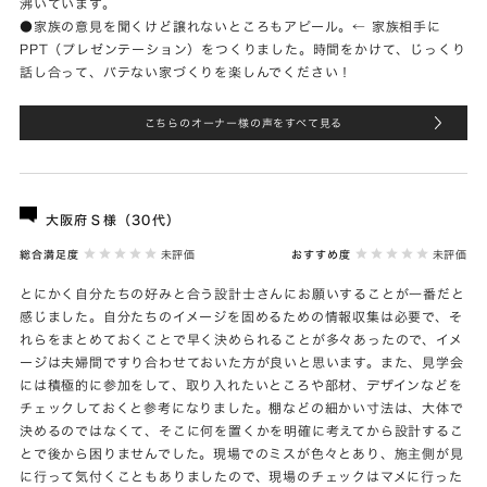
沸いています。
●家族の意見を聞くけど譲れないところもアピール。← 家族相手に
PPT（プレゼンテーション）をつくりました。時間をかけて、じっくり
話し合って、バテない家づくりを楽しんでください！
こちらのオーナー様の声をすべて見る
大阪府Ｓ様（30代）
総合満足度
未評価
おすすめ度
未評価
とにかく自分たちの好みと合う設計士さんにお願いすることが一番だと
感じました。自分たちのイメージを固めるための情報収集は必要で、そ
れらをまとめておくことで早く決められることが多々あったので、イメ
ージは夫婦間ですり合わせておいた方が良いと思います。また、見学会
には積極的に参加をして、取り入れたいところや部材、デザインなどを
チェックしておくと参考になりました。棚などの細かい寸法は、大体で
決めるのではなくて、そこに何を置くかを明確に考えてから設計するこ
とで後から困りませんでした。現場でのミスが色々とあり、施主側が見
に行って気付くこともありましたので、現場のチェックはマメに行った