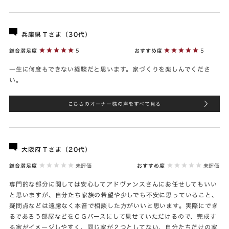
兵庫県Ｔさま（30代）
総合満足度
5
おすすめ度
5
一生に何度もできない経験だと思います。家づくりを楽しんでくださ
い。
こちらのオーナー様の声をすべて見る
大阪府Ｔさま（20代）
総合満足度
未評価
おすすめ度
未評価
専門的な部分に関しては安心してアドヴァンスさんにお任せしてもいい
と思いますが、自分たち家族の希望や少しでも不安に思っていること、
疑問点などは遠慮なく本音で相談した方がいいと思います。実際にでき
るであろう部屋などをＣＧパースにして見せていただけるので、完成す
る家がイメージしやすく、同じ家が２つとしてない、自分たちだけの家