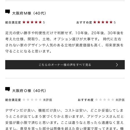
大阪府Ｍ様（40代）
総合満足度
5
おすすめ度
5
足元の使い勝手や利便性だけで判断せず、10年後、20年後、30年後を
考えた仕様、間取り、土地、オプション選びが大事です。 時代に左右
されない家のデザインや人気のある立地が資産価値も高く、将来家族を
守ることになると思います。
こちらのオーナー様の声をすべて見る
大阪府Ｏ様（40代）
総合満足度
未評価
おすすめ度
未評価
デザインだけ良い、機能だけ良い、コストは安い、どこか妥協してしま
うところが出てしまう家づくりかと思いますが、アドヴァンスさんだと
妥協が最小限で済むと思います。ここは違うなと思ったら遠慮なく言え
ますし、意見を言った部分は想像を超えた良い提案で戻ってきます。機