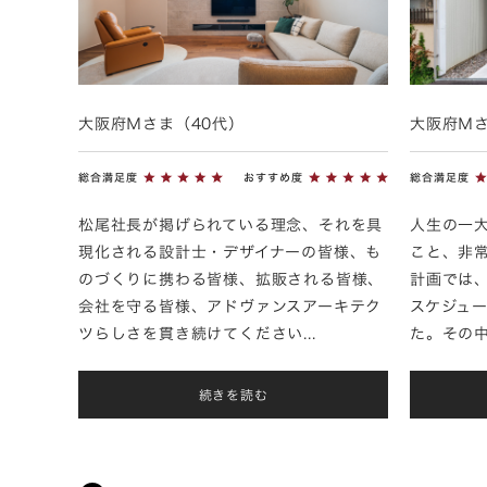
大阪府Ｍさま（40代）
大阪府Ｍさ
総合満足度
おすすめ度
総合満足度
松尾社長が掲げられている理念、それを具
人生の一
現化される設計士・デザイナーの皆様、も
こと、非
のづくりに携わる皆様、拡販される皆様、
計画では
会社を守る皆様、アドヴァンスアーキテク
スケジュ
ツらしさを貫き続けてください...
た。その中
続きを読む