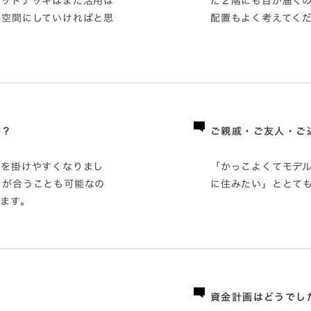
ウッドデッキはまだ活用は
た２階にも目が届く
の空間にしていければと思
配置もよく考えてく
か？
ご親戚・ご友人・ご
声を掛けやすくなりまし
「かっこよくてモデ
目が合うことも可能なの
に住みたい」ととて
ます。
資金計画はどうでし