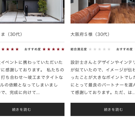
ま（30代）
大阪府Ｓ様（30代）
おすすめ度
総合満足度
おすすめ度
大イベントに携わっていただいた
設計士さんとデザインやインテ
常に感謝しております。 私たちの
が似ていたので、イメージが伝
、打ち合わせ〜竣工までタイトな
ったことが大きなポイントでし
ールの依頼となってしまいまし
にとって最良のパートナーを選
で、完成に向けて...
て感謝しております。ただ、は..
続きを読む
続きを読む