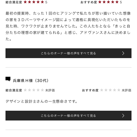
総合満足度
5
おすすめ度
5
最初の提案時、たった１回のヒアリングで私たちが思い描いていた想像
の家を３Ｄパーツやイメージ図によって適格に具現化いただいたものを
見た時、ワクワクが止まりませんでした。この人たちとなら「きっと自
分たちの理想の家が建てられる」と感じ、アドヴァンスさんに決めまし
た。
こちらのオーナー様の声をすべて見る
兵庫県Ｈ様（30代）
総合満足度
未評価
おすすめ度
未評価
デザインと設計士さんの一生懸命さです。
こちらのオーナー様の声をすべて見る