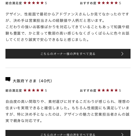
総合満足度
5
おすすめ度
5
デザイン、性能面で最初からアドヴァンスさんしか見てなかったのです
が、決め手は営業担当さんの経験値や人柄だと思います。
こだわりの強いお客様ばかりを対応してきていることもあって知識や経
験も豊富で、かと言って敷居の高い感じもなくざっくばらんに色々お話
してくださり誠実で安心できるなと感じました。
こちらのオーナー様の声をすべて見る
大阪府Ｙさま（40代）
総合満足度
5
おすすめ度
5
自由度の高い間取りや、素材選びに対するこだわりが感じられ、理想の
住まいを実現できると確信しました。もちろん性能面にも満足していま
すが、特に決め手となったのは、デザインの魅力と営業担当者さんの誠
実で親身な対応です。
こちらのオーナー様の声をすべて見る