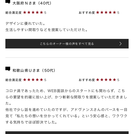
大阪府Ｎさま（40代）
総合満足度
5
おすすめ度
5
デザインに優れていた。
生活しやすい間取りなどを提案していただけた。
こちらのオーナー様の声をすべて見る
和歌山県Ｕさま（50代）
総合満足度
5
おすすめ度
5
コロナ渦であったため、WEB面談からのスタートにも関わらず、こち
らの要望を的確に拾い上げ、かつ斬新な間取りを提案していただきまし
た。
他社で少し話を進めていたのですが、アドヴァンスさんのパースを一目
見て「私たちの想いを分かってくれている」という安心感と、ワクワク
する気持ちでほぼ即決でした。