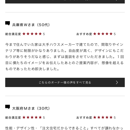
兵庫県Ｗさま（50代）
総合満足度
5
おすすめ度
5
今まで住んでいた家は大手ハウスメーカーで建てたので、間取りやイン
テリア等に制限がかなりありました。自由度が高く、デザインにもこだ
わりがありそうだなと感じ、まずは面談をさせていただきました。１回
目に僕たちのイメージをお伝えしたあとのご提案内容が、想像を超える
ものであったため即決しました。
こちらのオーナー様の声をすべて見る
大阪府Ｍさま（30代）
総合満足度
5
おすすめ度
5
性能・デザイン性・「注文住宅だからできること」すべてが譲れなかっ