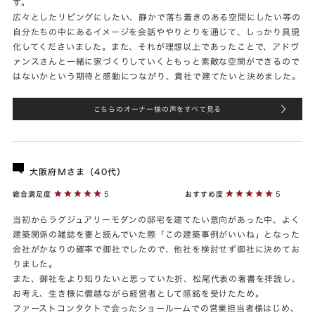
す。
広々としたリビングにしたい、静かで落ち着きのある空間にしたい等の
自分たちの中にあるイメージを会話ややりとりを通じて、しっかり具現
化してくださいました。また、それが理想以上であったことで、アドヴ
ァンスさんと一緒に家づくりしていくともっと素敵な空間ができるので
はないかという期待と感動につながり、貴社で建てたいと決めました。
こちらのオーナー様の声をすべて見る
大阪府Ｍさま（40代）
総合満足度
5
おすすめ度
5
当初からラグジュアリーモダンの邸宅を建てたい意向があった中、よく
建築関係の雑誌を妻と読んでいた際「この建築事例がいいね」となった
会社がかなりの確率で御社でしたので、他社を検討せず御社に決めてお
りました。
また、御社をより知りたいと思っていた折、松尾代表の著書を拝読し、
お考え、生き様に僭越ながら経営者として感銘を受けたため。
ファーストコンタクトで会ったショールームでの営業担当者様はじめ、