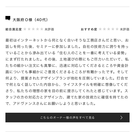
大阪府Ｏ様（40代）
総合満足度
未評価
おすすめ度
未評価
最初はインターネットから何となく合いそうな工務店さんだと思い、お
話しを伺った後、セミナーに参加しました。自社の技術力に誇りを持っ
ていることから滲み出ている「住む人のことを一番に考えている姿勢」
にまず打たれました。その後、土地選びの際にもご尽力いただいて、私
たちの細かい注文にも真摯に、迅速に対応してくださるところや資金計
画についても事細かにご意見くださるところが有難かったです。そして
何より、提案されたデザインプランが他社を圧倒していました。打合せ
で何となく話していた内容から、ライフスタイルを明確に想像してくだ
さり、私たちの理想の家を目の前に提示してくれたと感じています。ス
タッフの方の対応力とデザイン力、建てた家の技術力に確信を持てたの
で、アドヴァンスさんにお願いしようと思いました。
こちらのオーナー様の声をすべて見る