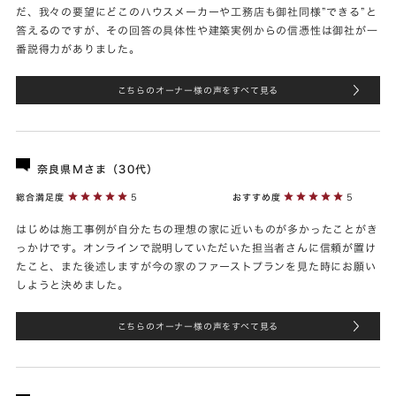
だ、我々の要望にどこのハウスメーカーや工務店も御社同様”できる”と
答えるのですが、その回答の具体性や建築実例からの信憑性は御社が一
番説得力がありました。
こちらのオーナー様の声をすべて見る
奈良県Ｍさま（30代）
総合満足度
5
おすすめ度
5
はじめは施工事例が自分たちの理想の家に近いものが多かったことがき
っかけです。オンラインで説明していただいた担当者さんに信頼が置け
たこと、また後述しますが今の家のファーストプランを見た時にお願い
しようと決めました。
こちらのオーナー様の声をすべて見る