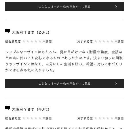
こちらのオーナー様の声をすべて見る
大阪府Ｔさま（20代）
総合満足度
未評価
おすすめ度
未評価
シンプルなデザインはもちろん、見た目だけでなく耐震や強度、空調な
どの点に於いても安心できるものであったためです。決まり切った間取
りやデザインではなく、自分たちの生活や好み、希望に対して家づくり
ができる点も気に入りました。
こちらのオーナー様の声をすべて見る
大阪府Ｙさま（40代）
総合満足度
未評価
おすすめ度
未評価
希望の予算でデザイン性の高い家を建ててくれる印象を受けたこと、ま