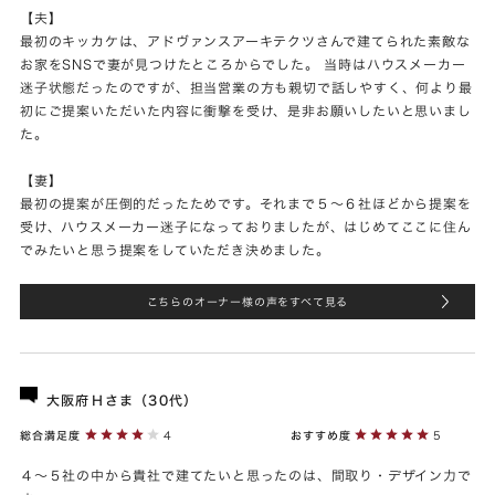
【夫】
最初のキッカケは、アドヴァンスアーキテクツさんで建てられた素敵な
お家をSNSで妻が見つけたところからでした。 当時はハウスメーカー
迷子状態だったのですが、担当営業の方も親切で話しやすく、何より最
初にご提案いただいた内容に衝撃を受け、是非お願いしたいと思いまし
た。
【妻】
最初の提案が圧倒的だったためです。それまで５～６社ほどから提案を
受け、ハウスメーカー迷子になっておりましたが、はじめてここに住ん
でみたいと思う提案をしていただき決めました。
こちらのオーナー様の声をすべて見る
大阪府Ｈさま（30代）
総合満足度
4
おすすめ度
5
４～５社の中から貴社で建てたいと思ったのは、間取り・デザイン力で