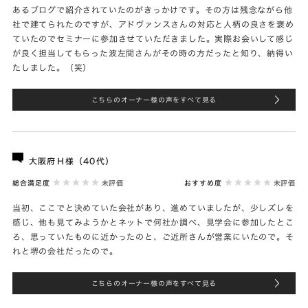
あるブログで紹介されていたのがきっかけです。その方は残念ながら他
社で建てられたのですが、アドヴァンスさんの対応と人柄の良さを褒め
ていたのでセミナーに参加させていただきました。実際お会いして感じ
が良く担当してもらった波左間さんがその時の方だったと知り、納得い
たしました。（笑）
こちらのオーナー様の声をすべて見る
大阪府Ｈ様（40代）
総合満足度
未評価
おすすめ度
未評価
当初、ここでと決めていた会社があり、進めていましたが、少しズレを
感じ、他も見てみようかとネットで何社か調べ、見学会に参加したとこ
ろ、思っていたものに近かったのと、ご近所さんが営業にいたので。そ
れと堺の会社だったので。
こちらのオーナー様の声をすべて見る