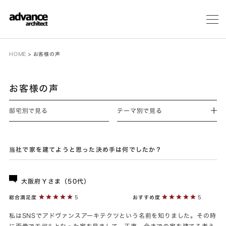
メ
ニ
ュ
ー
HOME
>
お客様の声
お客様の声
邸宅別で見る
テーマ別で見る
当社で家を建てようと思った決め手は何でしたか？
大阪府Ｙさま（50代）
総合満足度
5
おすすめ度
5
私はSNSでアドヴァンスアーキテクツという名前を知りました。その時
に画像でモデルとなった家を見まして、正直、今までの家を建てる考え