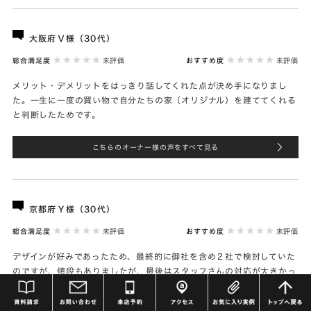
大阪府Ｖ様（30代）
総合満足度
未評価
おすすめ度
未評価
メリット・デメリットをはっきり話してくれた点が決め手になりまし
た。一生に一度の買い物で自分たちの家（オリジナル）を建ててくれる
と判断したためです。
こちらのオーナー様の声をすべて見る
京都府Ｙ様（30代）
総合満足度
未評価
おすすめ度
未評価
デザインが好みであったため、最終的に御社を含め２社で検討していた
のですが、値段もありましたが、最後はスタッフさんの対応が大きかっ
たです。相談にも適切に乗ってくれましたし、質問に答えるだけでな
く、アドバイスや提案もしていただきました。そして、何より『感覚』