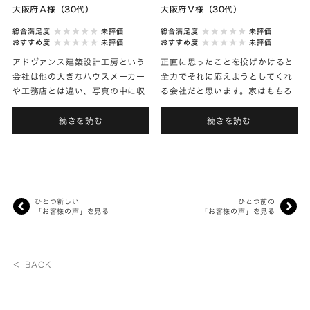
大阪府Ａ様（30代）
大阪府Ｖ様（30代）
総合満足度
未評価
総合満足度
未評価
おすすめ度
未評価
おすすめ度
未評価
アドヴァンス建築設計工房という
正直に思ったことを投げかけると
会社は他の大きなハウスメーカー
全力でそれに応えようとしてくれ
や工務店とは違い、写真の中に収
る会社だと思います。家はもちろ
まるスタッフしかいません。施工
ん、家具も含めて生活をより良く
主は、当然スタッフの顔・名前・
提案してくれたように思います。
続きを読む
続きを読む
性格そして仕事ぶりをよく見ま
実際、家を建てる前にこんなこ
す...
と...
ひとつ新しい
ひとつ前の
「お客様の声」を見る
「お客様の声」を見る
＜ BACK