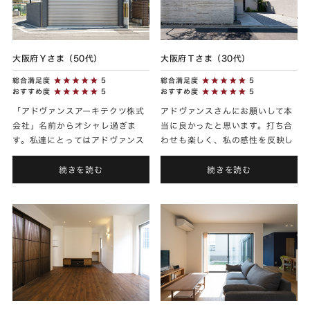
大阪府Ｙさま（50代）
大阪府Ｔさま（30代）
総合満足度
5
総合満足度
5
おすすめ度
5
おすすめ度
5
「アドヴァンスアーキテクツ株式
アドヴァンスさんにお願いして本
会社」名前からオシャレ過ぎま
当に良かったと思います。打ち合
す。私達にとってはアドヴァンス
わせも楽しく、私の感性を反映し
さんは大手ハウスメーカーより
たアートのような世界中で唯一無
も、ハイブランド感があります
二の家ができたと思います。アフ
続きを読む
続きを読む
ね。 私達に合う方を選んで頂いた
ターメンテナンスでも細かい補
か...
修...