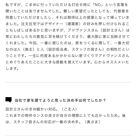
私ですが、こまめに行っていただける打合せ時に「NO」という言葉を
聞いたことはありませんでした。難しい要望だったとしても、代替案を
用意していただけましたし、それは期待以上の提案となって帰っていき
ました。注文住宅ではデザイナー（建築家）の好みを押し付けられるこ
ともしばしばあるかと思いますが、アドヴァンスさん（設計士さん）は
常にわたしたちの意見に耳を傾けてくださり、最大限に家に反映させて
くれました。今回、一番に感じたのは、家をつくるに際して、一番大切
なのは人（施主）と人（設計担当者、スタッフの皆さん）の相性だとい
うことです。一生に何度あるか分からない家づくりでアドヴァンスさん
とめぐりあえたことに大きな感動を覚えています。心からオススメいた
します。
当社で家を建てようと思った決め手は何でしたか？
設計士さんのきめ細かい対応。（ご主人）
これまでの物件センスの良さが自分の理想にとても近かったため。後
は、スタッフ皆さんの対応が一番の決め手。（奥さま）