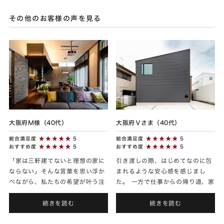
その他のお客様の声を見る
大阪府Ｍ様（40代）
大阪府Ｖさま（40代）
総合満足度
5
総合満足度
5
おすすめ度
5
おすすめ度
5
「家は三軒建てないと理想の家に
引き渡しの際、はじめてなのに包
ならない」そんな言葉を思い浮か
まれるような安心感を感じまし
べながら、私たちの希望が叶う注
た。 一方で仕事からの帰り道、家
文建築の会社を１年ほど探しまし
の明かりを見ると「あ〜あの家は
た。 家の出来の良し悪しは、施主
我が家なんだ〜」とはじめてのデ
続きを読む
続きを読む
の希望を上手く伝えることがで...
ートに向かうように心が高鳴り...