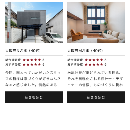
大阪府Ｎさま（40代）
大阪府Ｍさま（40代）
総合満足度
5
総合満足度
5
おすすめ度
5
おすすめ度
5
今回、関わっていただいたスタッ
松尾社長が掲げられている理念、
フの皆様は家づくりが好きなんだ
それを具現化される設計士・デザ
なぁと感じました。情熱のある
イナーの皆様、ものづくりに携わ
方々と家づくりができて良かった
る皆様、拡販される皆様、会社を
です。こちらも愛情を持って暮ら
守る皆様、アドヴァンスアーキテ
続きを読む
続きを読む
していきたいです。
クツらしさを貫き続けてくださ
い...