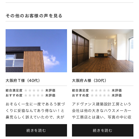
その他のお客様の声を見る
大阪府Ｔ様（40代）
大阪府Ａ様（30代）
総合満足度
未評価
総合満足度
未評価
おすすめ度
未評価
おすすめ度
未評価
おそらく一生に一度であろう家づ
アドヴァンス建築設計工房という
くりに妥協なんてあり得ない！と
会社は他の大きなハウスメーカー
鼻荒らしく訴えていたので、夫が
や工務店とは違い、写真の中に収
アドヴァンスさんを見つけるのに
まるスタッフしかいません。施工
は時間がかかりました。「とても
主は、当然スタッフの顔・名前・
続きを読む
続きを読む
感じが良いところがあったから
性格そして仕事ぶりをよく見ま