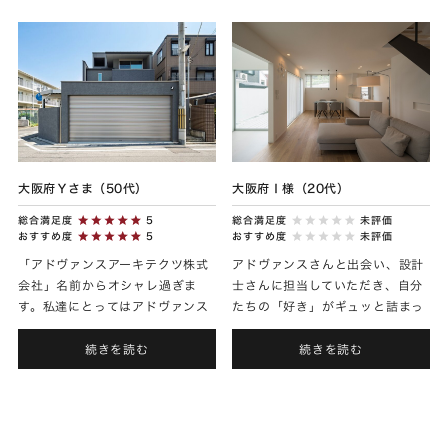
行...
す...
大阪府Ｙさま（50代）
大阪府Ｉ様（20代）
総合満足度
5
総合満足度
未評価
おすすめ度
5
おすすめ度
未評価
「アドヴァンスアーキテクツ株式
アドヴァンスさんと出会い、設計
会社」名前からオシャレ過ぎま
士さんに担当していただき、自分
す。私達にとってはアドヴァンス
たちの「好き」がギュッと詰まっ
さんは大手ハウスメーカーより
たお家ができて本当に幸せです。
も、ハイブランド感があります
波左間さんとの打合せ、私たち夫
続きを読む
続きを読む
ね。 私達に合う方を選んで頂いた
婦ともども本当に楽しくさせて
か...
い...