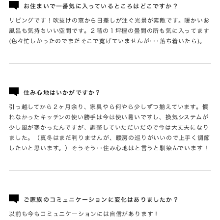
お住まいで一番気に入っているところはどこですか？
リビングです！吹抜けの窓から日差しが注ぐ光景が素敵です。暖かいお
風呂も気持ちいい空間です。２階の１坪程の畳間の所も気に入ってます
(色々忙しかったのでまだそこで寛げていませんが･･･落ち着いたら)。
住み心地はいかがですか？
引っ越してから２ヶ月余り、家具やら何やら少しずつ揃えています。慣
れなかったキッチンの使い勝手は今は使い易いですし、換気システムが
少し風が寒かったんですが、調整していただいだので今は大丈夫になり
ました。（真冬はまだ判りませんが、暖房の巡りがいいので上手く調節
したいと思います。）そうそう･･住み心地はと言うと馴染んでいます！
ご家族のコミュニケーションに変化はありましたか？
以前も今もコミュニケーションには自信があります！