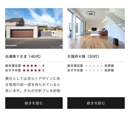
と...
兵庫県Ｙさま（40代）
大阪府Ｋ様（30代）
総合満足度
4
総合満足度
未評価
おすすめ度
5
おすすめ度
未評価
貴社としては恐らくデザインにあ
る程度の統一感を持たれていると
思います。それが方針ブレを抑制
し、貴社としての特徴になってい
るのが、私には安心感をもたらし
続きを読む
続きを読む
ました。