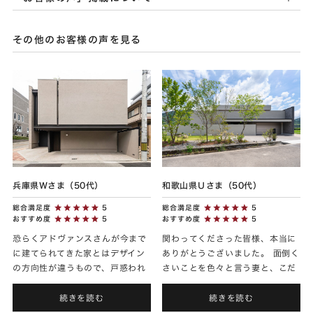
その他のお客様の声を見る
兵庫県Ｗさま（50代）
和歌山県Ｕさま（50代）
総合満足度
5
総合満足度
5
おすすめ度
5
おすすめ度
5
恐らくアドヴァンスさんが今まで
関わってくださった皆様、本当に
に建てられてきた家とはデザイン
ありがとうございました。 面倒く
の方向性が違うもので、戸惑われ
さいことを色々と言う妻と、こだ
る部分もあったかもしれません。
わりのある夫と、その夫婦での意
ですが、僕たちのイメージを否定
見の対立をいなすのと、ガサガサ
続きを読む
続きを読む
することなく、より良いものへ
する子どものお相手は本当に...