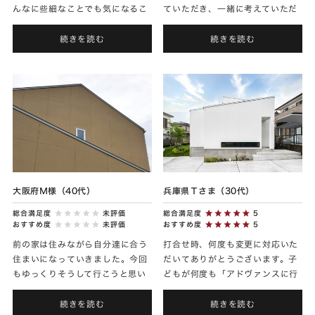
んなに些細なことでも気になるこ
ていただき、一緒に考えていただ
とがあれば、都度担当の方に相談
き感謝しています。楽しかったで
することをおすすめします。素敵
す。
続きを読む
続きを読む
なお家が出来上がりますよう
に…...
大阪府Ｍ様（40代）
兵庫県Ｔさま（30代）
総合満足度
未評価
総合満足度
5
おすすめ度
未評価
おすすめ度
5
前の家は住みながら自分達に合う
打合せ時、何度も変更に対応いた
住まいになっていきました。今回
だいてありがとうございます。子
もゆっくりそうして行こうと思い
どもが何度も「アドヴァンスに行
ます。私達にとって家は落ち着け
きたい！」と言っていたのが、懐
る場所でなくてはいけません。だ
かしく思います。おかげさまで
続きを読む
続きを読む