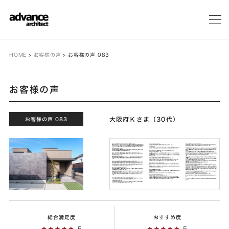
メ
ニ
ュ
ー
HOME
>
お客様の声
>
お客様の声 083
お客様の声
大阪府Ｋさま（30代）
お客様の声 083
総合満足度
おすすめ度
5
5