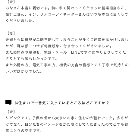
【夫】
みなさん本当に親切です。特に多く関わってくださった営業担当さん、
設計士さん、インテリアコーディネーターさんはいつも本当に良くして
くださいました。
【妻】
夫婦ともに意見が二転三転してしまうことが多くご迷惑をおかけしまし
たが、嫌な顔一つせず毎度親身に付き合ってくださいました。
また疑問点や要望も、電話・メール・LINEですぐにやりとりしてくだ
さりとても頼もしかったです。
また外構の方、電気工事の方、植栽の方含め皆様とても丁寧で気持ちの
いい方ばかりでした。
お住まいで一番気に入っているところはどこですか？
【夫】
リビングです。子供の頃から大きいお家に住むのが憧れでした。広さだ
けでなく、自分たちのイメージをかたちにしてくださったのでとてもお
気に入りの空間です。