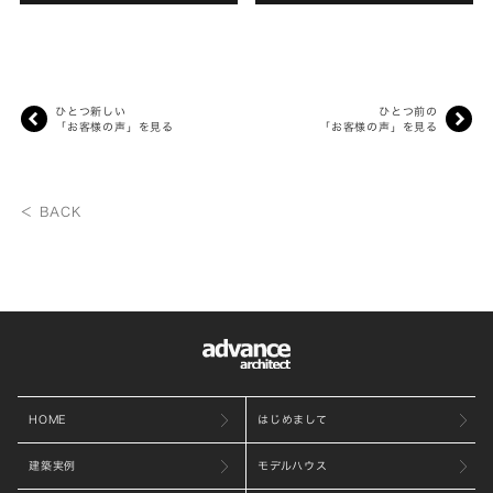
からアドヴァンスさんはその最
日々楽しく過ごせています。引渡
初...
し...
ひとつ新しい
ひとつ前の
「お客様の声」を見る
「お客様の声」を見る
＜ BACK
HOME
はじめまして
建築実例
モデルハウス