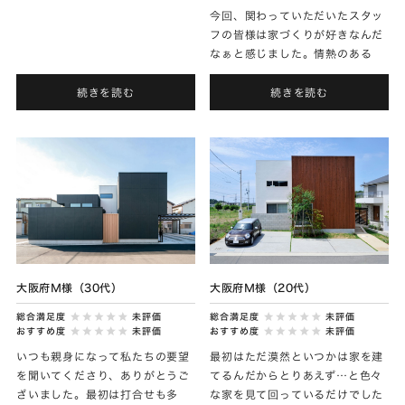
今回、関わっていただいたスタッ
フの皆様は家づくりが好きなんだ
なぁと感じました。情熱のある
方々と家づくりができて良かった
です。こちらも愛情を持って暮ら
続きを読む
続きを読む
していきたいです。
大阪府Ｍ様（20代）
大阪府Ｍ様（30代）
総合満足度
未評価
総合満足度
未評価
おすすめ度
未評価
おすすめ度
未評価
最初はただ漠然といつかは家を建
いつも親身になって私たちの要望
てるんだからとりあえず…と色々
を聞いてくださり、ありがとうご
な家を見て回っているだけでした
ざいました。最初は打合せも多