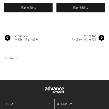
が、アドヴァンスを訪れた時にこ
く、月１～２回は顔を合わせてい
んな家がほしい!!早くほしい!!と
たのが、着工してからは打合せも
続きを読む
続きを読む
いう思いが強くなりました。...
少なくなり、寂しく感じることも
あ...
ひとつ新しい
ひとつ前の
「お客様の声」を見る
「お客様の声」を見る
＜ BACK
HOME
はじめまして