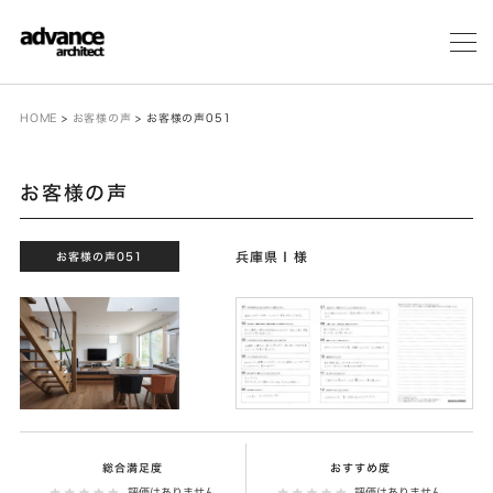
メ
ニ
ュ
ー
HOME
>
お客様の声
>
お客様の声051
お客様の声
兵庫県Ｉ様
お客様の声051
総合満足度
おすすめ度
評価はありません
評価はありません