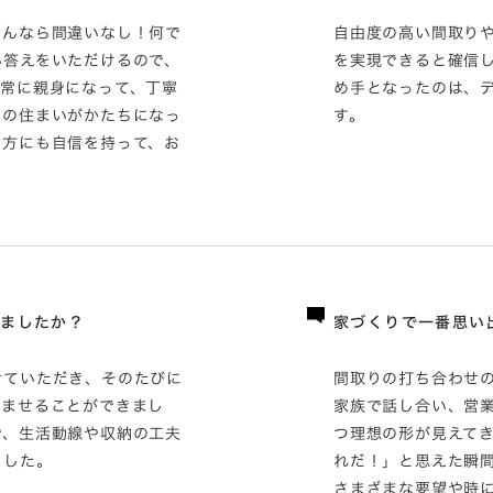
さんなら間違いなし！何で
自由度の高い間取り
い答えをいただけるので、
を実現できると確信
は常に親身になって、丁寧
め手となったのは、
想の住まいがかたちになっ
す。
る方にも自信を持って、お
りましたか？
家づくりで一番思い
せていただき、そのたびに
間取りの打ち合わせ
らませることができまし
家族で話し合い、営
で、生活動線や収納の工夫
つ理想の形が見えて
ました。
れだ！」と思えた瞬
さまざまな要望や時