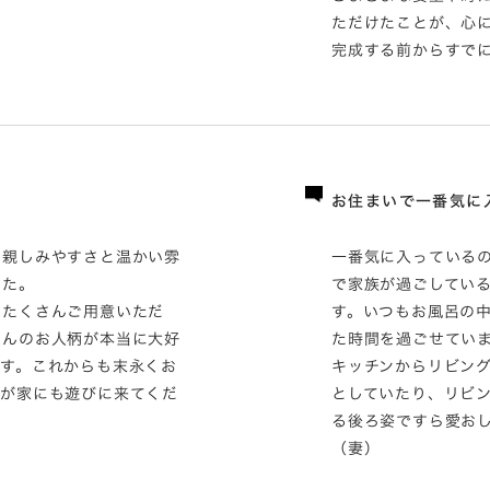
ただけたことが、心
完成する前からすで
お住まいで一番気に
の親しみやすさと温かい雰
一番気に入っている
した。
で家族が過ごしてい
をたくさんご用意いただ
す。いつもお風呂の
さんのお人柄が本当に大好
た時間を過ごせてい
ます。これからも末永くお
キッチンからリビン
我が家にも遊びに来てくだ
としていたり、リビ
る後ろ姿ですら愛お
（妻）