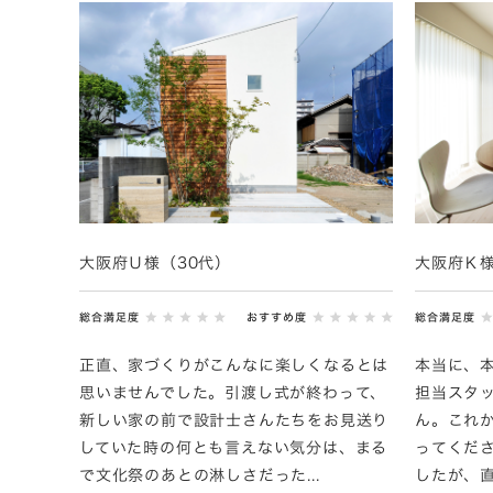
大阪府Ｕ様（30代）
大阪府Ｋ様
総合満足度
おすすめ度
総合満足度
正直、家づくりがこんなに楽しくなるとは
本当に、
思いませんでした。引渡し式が終わって、
担当スタ
新しい家の前で設計士さんたちをお見送り
ん。これ
していた時の何とも言えない気分は、まる
ってくだ
で文化祭のあとの淋しさだった...
したが、直