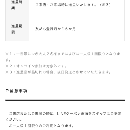
進呈時
ご来店・ご来場時に進呈いたします。（※３）
期
進呈期
友だち登録月から６か月
限
※１：一世帯につき大人２名様までおよびお一人様１回限りとなりま
す。
※２
：オンライン参加は対象外です。
※３：進呈品が品切れの場合、後日発送とさせていただきます。
ご留意事項
・ご来店またはご来場の際に、LINEクーポン画面をスタッフにご提示
ください。
・お一人様１回限りのご利用となります。