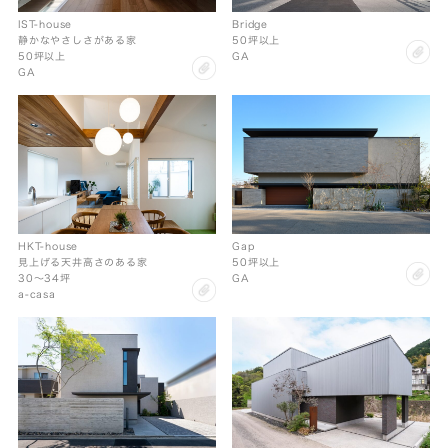
IST-house
Bridge
静かなやさしさがある家
50坪以上
cl
50坪以上
GA
clip
GA
HKT-house
Gap
見上げる天井高さのある家
50坪以上
cl
30〜34坪
GA
clip
a-casa