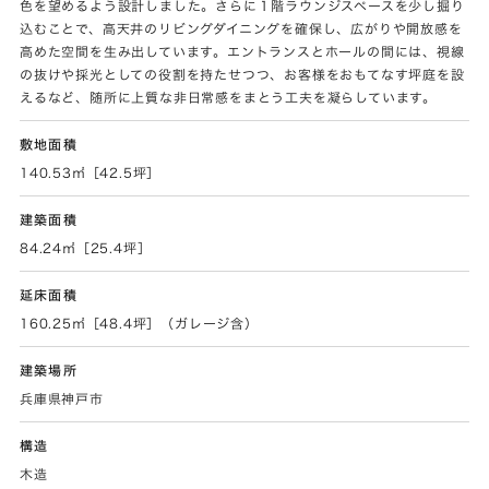
色を望めるよう設計しました。さらに１階ラウンジスペースを少し掘り
込むことで、高天井のリビングダイニングを確保し、広がりや開放感を
高めた空間を生み出しています。エントランスとホールの間には、視線
の抜けや採光としての役割を持たせつつ、お客様をおもてなす坪庭を設
えるなど、随所に上質な非日常感をまとう工夫を凝らしています。
敷地面積
140.53㎡［42.5坪］
建築面積
84.24㎡［25.4坪］
延床面積
160.25㎡［48.4坪］（ガレージ含）
建築場所
兵庫県神戸市
構造
木造