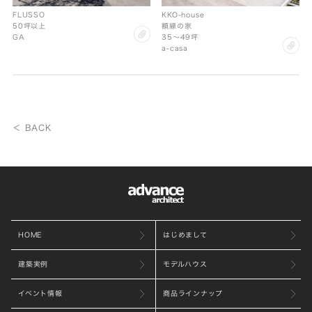
FLUSSO
KKO-house
50坪以上
額縁の家
clip
GA
35〜49坪
cl
a-casa
＜ BACK
HOME
はじめまして
建築実例
モデルハウス
イベント情報
商品ラインナップ