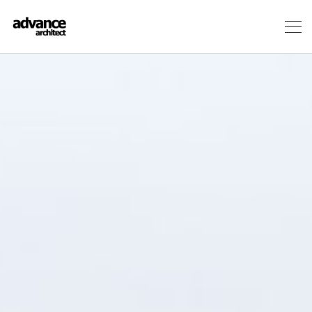
メ
ニ
ュ
ー