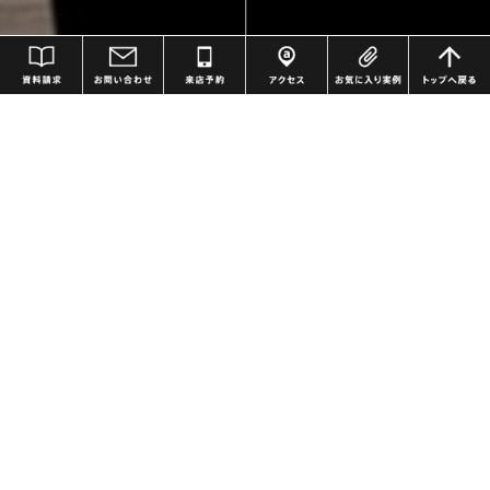
資料請求
お問い合わせ
来場予約
アクセス
お気に入り
商品ラインナップ
当社では、さまざまなニーズのお客様が理想とする住まいを無理なく、
スムーズに実現できるよう、デザインと性能を両立した注文住宅から格
調高いフルオーダーの高級住宅まで幅広く、柔軟な家づくりのスタイル
をご用意しています。ご希望の予算やこだわりに応じて、お好みのスタ
イルをお選びいただけるようにすることで、より多くのお客様に家づく
りをご提供できると考えています。