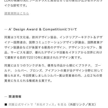
LDKの視線の先にプールテラスと高台ならではの景色が広がるホテルラ
イクな邸宅です。
建築実例はこちら
― A’ Design Award & Competitionについて
同賞はコモ文化省、欧州デザイン協会、インテリアアーキテクト＆デザ
イナー国際連合、国際コミュニケーションデザイン評議会、国際産業デ
ザイン協議会などが後援する最高のデザイン、デザインコンセプト、製
品、サービスを選び、優れたデザインや活動をイタリアから世界に向け
て顕彰する目的で2010年に創設されたデザイン賞です。
同賞には５つのランクがあり、優秀な作品から順に＜プラチナ、 ゴー
ルド、 シルバー、ブロンズ、アイアン＞の賞が全デザイン分野に対して
贈られます。今回受賞しましたシルバー賞は受賞者の内、上位２％の受
賞者に与えられる権威ある賞です。
― 関連情報
■
同賞公式サイトで「本社オフィス」を見る
（外部リンク／英文）