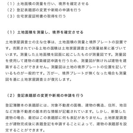
（１）土地面積の測量を行い、境界を確定させる
（２）登記表題部の変更や新規の申請を行う
（３）住宅家屋証明書の取得を行う
（１）土地面積を測量し、境界を確定させる
土地家屋調査士の主な仕事は、土地面積の測量と境界プレートの設置で
す。売買されている土地の面積は土地家屋調査士の測量結果に基づいて
います。測量した土地面積を図面に起こしたものが測量図です。測量図
を使用して建物の建築確認申請を行うため、測量図が無ければ建物を建
築することができません。測量図は土地の境界プレートの位置を記して
いるものが一般的です。万が一、境界プレートが無くなった場合も測量
図を基に土地家屋調査士が復元します。
（２）登記表題部の変更や新規の申請を行う
登記簿謄本の表題部には、対象不動産の面積、建物の構造、住所、地目
など対象不動産の基本的な情報が記載されています。しかし、新築した
建物の場合、最初はこの表題部に何も表記がありません。土地家屋調査
士が建物完成後に表題登記を申請することによって、建物の表題部を設
定することができます。