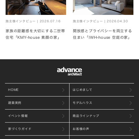
施主様インタビュー | 2026.07.16
施主様インタビュー | 2026.04.30
家族の距離感を大切にする二世帯
開放感とプライバシーを両立する
住宅「KMY-house 素顔の家」
住まい「IWH-house 空庭の家」
HOME
はじめまして
建築実例
モデルハウス
イベント情報
商品ラインナップ
家づくりガイド
お客様の声