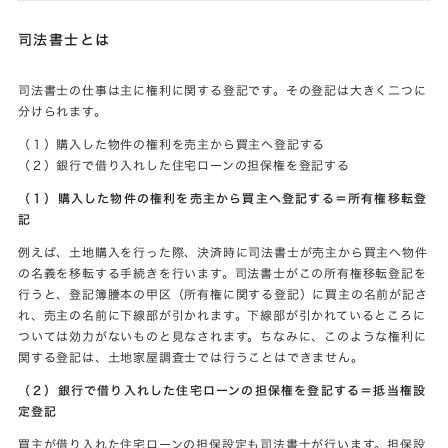
司法書士とは
司法書士の仕事は主に権利に関する登記です。その登記は大きく二つに
分けられます。
（１）購入した物件の権利を売主から買主へ登記する
（２）銀行で借り入れした住宅ローンの担保権を登記する
（１）購入した物件の権利を売主から買主へ登記する＝所有権移転登
記
例えば、土地購入を行った際、決済時に司法書士が売主から買主へ物件
の名義を移転する手続きを行います。司法書士がこの所有権移転登記を
行うと、登記簿謄本の甲区（所有権に関する登記）に買主の名前が記さ
れ、売主の名前に下線部が引かれます。下線部が引かれているところに
ついては効力がないものと見なされます。ちなみに、このような権利に
関する登記は、土地家屋調査士では行うことはできません。
（２）銀行で借り入れした住宅ローンの担保権を登記する＝抵当権設
定登記
買主が借り入れた住宅ローンの担保設定も司法書士が行います。担保設