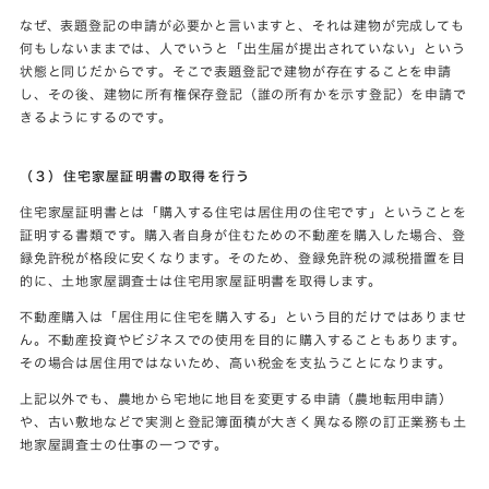
なぜ、表題登記の申請が必要かと言いますと、それは建物が完成しても
何もしないままでは、人でいうと「出生届が提出されていない」という
状態と同じだからです。そこで表題登記で建物が存在することを申請
し、その後、建物に所有権保存登記（誰の所有かを示す登記）を申請で
きるようにするのです。
（３）住宅家屋証明書の取得を行う
住宅家屋証明書とは「購入する住宅は居住用の住宅です」ということを
証明する書類です。購入者自身が住むための不動産を購入した場合、登
録免許税が格段に安くなります。そのため、登録免許税の減税措置を目
的に、土地家屋調査士は住宅用家屋証明書を取得します。
不動産購入は「居住用に住宅を購入する」という目的だけではありませ
ん。不動産投資やビジネスでの使用を目的に購入することもあります。
その場合は居住用ではないため、高い税金を支払うことになります。
上記以外でも、農地から宅地に地目を変更する申請（農地転用申請）
や、古い敷地などで実測と登記簿面積が大きく異なる際の訂正業務も土
地家屋調査士の仕事の一つです。