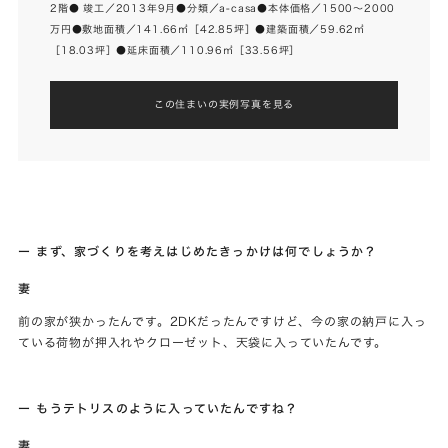
2階● 竣工／2013年9月●分類／a-casa●本体価格／1500～2000
万円●敷地面積／141.66㎡［42.85坪］●建築面積／59.62㎡
［18.03坪］●延床面積／110.96㎡［33.56坪］
この住まいの実例写真を見る
ー まず、家づくりを考えはじめたきっかけは何でしょうか？
妻
前の家が狭かったんです。2DKだったんですけど、今の家の納戸に入っ
ている荷物が押入れやクローゼット、天袋に入っていたんです。
ー もうテトリスのように入っていたんですね？
妻