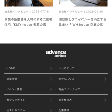
施主様インタビュー | 2026.07.16
施主様インタビュー | 2026.04.30
家族の距離感を大切にする二世帯
開放感とプライバシーを両立する
住宅「KMY-house 素顔の家」
住まい「IWH-house 空庭の家」
HOME
はじめまして
建築実例
モデルハウス
イベント情報
商品ラインナップ
家づくりガイド
お客様の声
住まいのコラム
企業情報