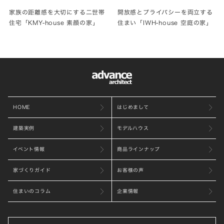
家族の距離感を大切にする二世帯
開放感とプライバシーを両立する
住宅「KMY-house 素顔の家」
住まい「IWH-house 空庭の家」
HOME
はじめまして
建築実例
モデルハウス
イベント情報
商品ラインナップ
家づくりガイド
お客様の声
住まいのコラム
企業情報