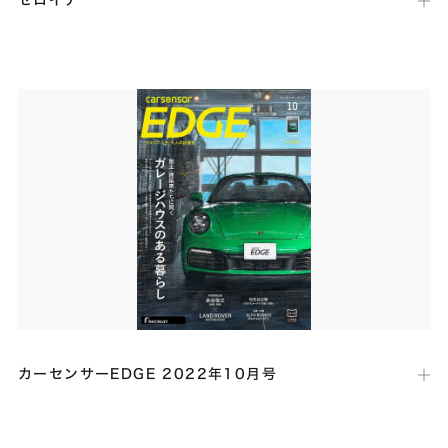
放送局：
日本テレビ
放送日：
2022年11月26日
日本テレビ「ゼロイチ」の「豪邸家主捜査」コーナーにて、当社が手掛
けた「Float」が「宙に浮く！？総額3億円超えの絶景豪邸登場！！」
というテーマで紹介されました。
カーセンサーEDGE 2022年10月号
出版社：
リクルート
発行日：
2022年8月26日