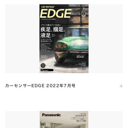
車好きなら誰もが憧れるガレージハウスを紹介する特集「施主・建築家
たちに聞くガレージハウスのある暮らし」にて、羨ましいほどのガレー
ジライフを叶えた事例として高台から絶景を愉しむガレージハウス
「ST RESIDENCE」が掲載されました。
カーセンサーEDGE 2022年7月号
出版社：
リクルート
発行日：
2022年5月27日
車好きなら誰もが憧れるガレージハウスを紹介する連載「EDGE