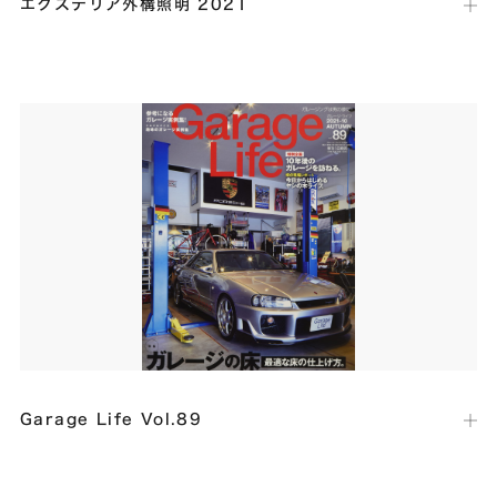
エクステリア外構照明 2021
出版社：
パナソニック
発行日：
2021年9月
外構照明の商品カタログにて、室内から漏れるあかりと、木々や外壁を
照らすあかりが上手く調和したライティング事例として、グッドデザイ
ン賞受賞の「Bridge」が掲載されました。
Garage Life Vol.89
出版社：
ネコ・パブリッシング
発行日：
2021年9月1日