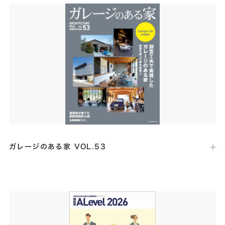
関西で上質な住宅を建てたい人に送る住宅誌にて「VILLAIR」が表紙に
採用され、事例記事にも前邸宅と「Gave′」「Gap」「当社の本社オフ
ィス」が掲載されました
ガレージのある家 VOL.53
出版社：
ネコ・パブリッシング
発行日：
2025年4月28日
車３台を並列で格納できる高級ガレージハウス「Multilayer」と借景を