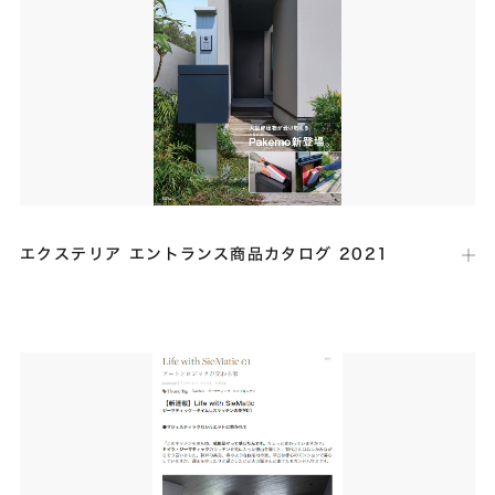
弊社代表・松尾による著書です。本書では、設計士の方、工務店経営者
の方、設計士を志している学生の方に向けた、松尾が考える新しい建築
家の姿について綴った一冊となっております。
エクステリア エントランス商品カタログ 2021
出版社：
パナソニック
発行日：
2021年5月
宅配ボックスの撮影協力を行いました。住宅４邸とリビングショールー
ムのエントランス付近において、さまざまな宅配ボックスが設置された
イメージ写真が多数掲載されました。