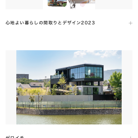
心地よい暮らしの間取りとデザイン2023
出版社：
エクスナレッジ
発行日：
2022年2月8日
LIXILメンバーズコンテスト2022（LIXIL主催）の上位入賞住宅を掲載
した住宅誌に、地域最優秀賞を受賞いたしました「Flaot」が全開口サ
ッシで景色を取り込む事例として掲載されました。
ゼロイチ