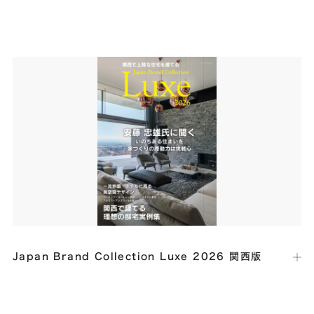
出版社：
EIN Presswire
発行日：
2025年10月23日
米国のニュース配信サービス「EIN Presswire」において、当社の本社
オフィスおよび住宅建築「TURN」が、イタリア・ミラノで開催された
世界最大級の国際デザインコンペティション「A’ Design Award &
Competition 2025」にて受賞したことが紹介されました。
Japan Brand Collection Luxe 2026 関西版
出版社：
株式会社サイバーメディア
発行日：
2025年10月15日