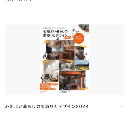
出版社：
日刊木材新聞社
発行日：
2024年6月21日
木材・建材・住宅関連の全国紙「日刊木材新聞」（８面）にて、本社新
社屋建設に伴う、弊社代表のインタビュー記事が掲載されました。
心地よい暮らしの間取りとデザイン2024
出版社：
エクスナレッジ
発行日：
2024年2月21日