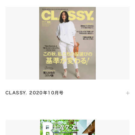
連載企画「あなたの地元でつくるデザインハウス」にて、北欧家具が映
える土間リビングや仲間が気軽に集えるデッキテラスの住まいの事例と
して「SHY-house 土間リビングの家」が４ページにわたって掲載され
ました。
CLASSY. 2020年10月号
出版社：
光文社
発行日：
2020年8月28日