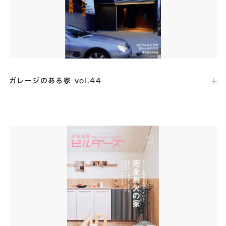
ガレージのある家 vol.44
出版社：
ネコ・パブリッシング
発行日：
2020年4月16日
土地の高低差をそのまま活かして、２つの棟を吹抜け玄関＋階段でジョ
イントし、スキップフロアを用いたガレージハウス「ITF-house フキ
ヌケの家」が掲載されました。