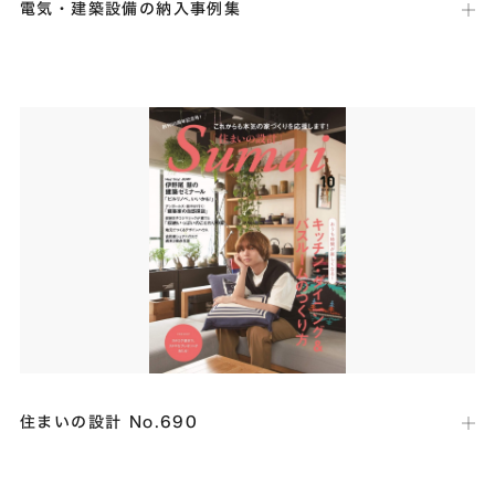
電気・建築設備の納入事例集
出版社：
パナソニック
発行日：
2020年12月15日
Panasonic公式サイト内の「電気・建築設備」納入事例集ページに
て、エクステリア照明器具を納入した事例として「ISM-house 東雲の
家」（別名：Bridge）が掲載されました。
住まいの設計 No.690
出版社：
扶桑社
発行日：
2020年9月15日