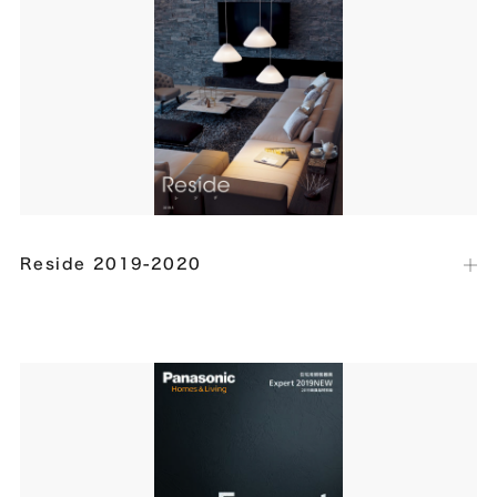
北海道から福岡までの全国15版の特集記事「願いを叶える間取りラン
キング」にて「SHM-house 2階建て断面の家」が掲載されました。
Reside 2019-2020
出版社：
パナソニック
発行日：
2019年5月
住宅用照明器具カタログの商品撮影で「VILLAIR」が使用され、表紙に
採用されました。