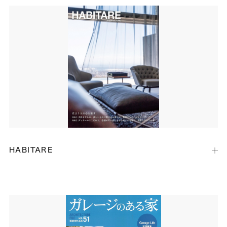
LIXILメンバーズコンテスト2023（LIXIL主催）の上位入賞住宅を掲載
した住宅誌に、ベスト空間デザイン賞を受賞いたしました「Core」
が、おうち時間を楽しむ事例として掲載されました。
HABITARE
出版社：
ゴマブックス
発行日：
2024年1月22日
オーナー様たちの素敵な暮らしぶりが伝わる事例や、弊社代表のインタ