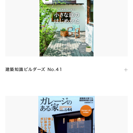
頼れる不動産ガイド企画「お家時間こそ大切だから、今こそ居心地がい
いお家探し！」にて、読者に推薦したい建築会社の大阪代表に選ばれ、
当社の紹介記事が掲載されました。
建築知識ビルダーズ No.41
出版社：
エクスナレッジ
発行日：
2020年5月27日
工務店が独自に取り組む規格住宅を紹介する連載企画「規格住宅の最前
線」にて、番外編「商品化住宅の最前線」というテーマで、当社の取り
組みを紹介する記事が掲載されました。