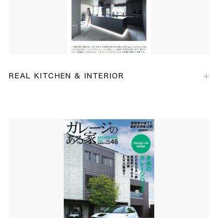
REAL KITCHEN & INTERIOR
出版社：
小学館
発行日：
2021年5月21日
キッチンジャーナリスト本間美紀さん監修のWebマガジン「リアルキッ
チン＆インテリア」のタイアップ連載「Life with SieMatic」で、ドイ
ツのキッチンブランド「SieMatic」の導入事例として「ST
RESIDENCE」の記事が掲載されました。