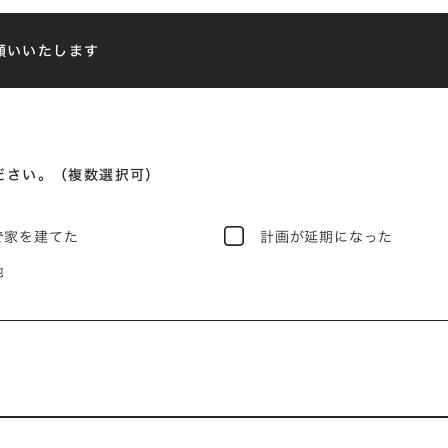
願いいたします
ださい。（複数選択可）
で家を建てた
計画が延期になった
他