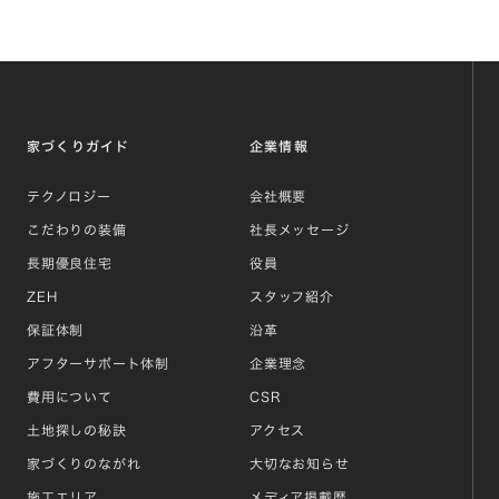
家づくりガイド
企業情報
テクノロジー
会社概要
こだわりの装備
社長メッセージ
長期優良住宅
役員
ZEH
スタッフ紹介
保証体制
沿革
アフターサポート体制
企業理念
費用について
CSR
土地探しの秘訣
アクセス
家づくりのながれ
大切なお知らせ
施工エリア
メディア掲載歴