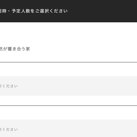
日時・予定人数をご選択ください
然が響き合う家
択ください
択ください