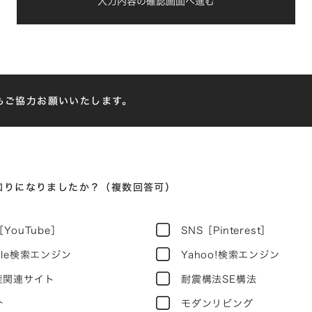
入力内容の確認画面へ進む
もご協力お願いいたします。
知りになりましたか？（複数回答可）
［YouTube］
SNS［Pinterest］
gle検索エンジン
Yahoo!検索エンジン
産関連サイト
耐震構法SE構法
介
モダンリビング