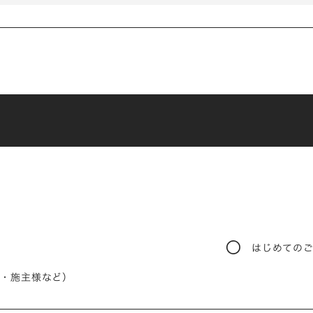
。
はじめての
様・施主様など）