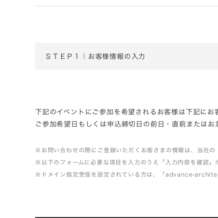
ＳＴＥＰ１｜お客様情報の入力
下記のイベントにご参加を希望されるお客様は下記にお
ご参加希望日もしくは申込締切日の前日・直前またはお急き
※お問い合わせの際にご登録いただくお客さまの情報は、当社の
※以下のフォームに必要な項目を入力のうえ「入力内容を確認」
※ドメイン指定受信を設定されている方は、「advance-arch