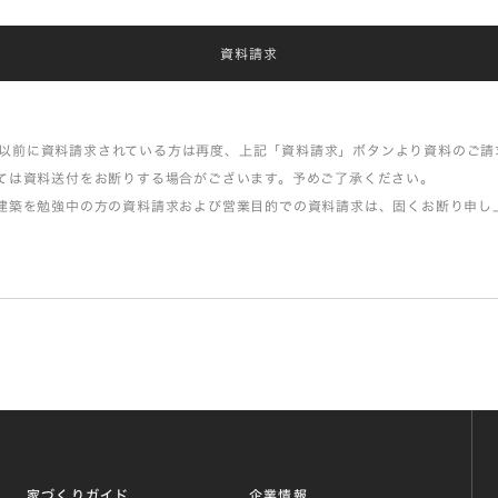
資料請求
11月以前に資料請求されている方は再度、上記「資料請求」ボタンより資料のご
ては資料送付をお断りする場合がございます。予めご了承ください。
建築を勉強中の方の資料請求および営業目的での資料請求は、固くお断り申し
家づくりガイド
企業情報