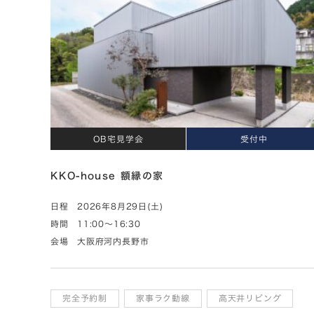
OB宅見学会
受付中
KKO-house 額縁の家
日程
2026年8月29日(土)
時間
11:00～16:30
会場
大阪府河内長野市
完全予約制
家事ラク動線
高天井リビング