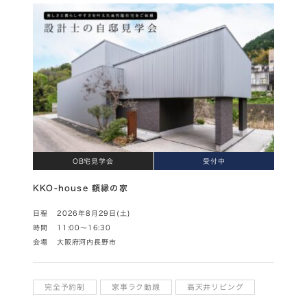
OB宅見学会
受付中
KKO-house 額縁の家
日程
2026年8月29日(土)
時間
11:00～16:30
会場
大阪府河内長野市
完全予約制
家事ラク動線
高天井リビング