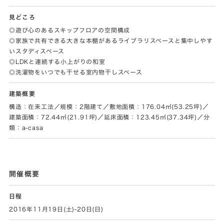
見どころ
◎遊び心のあるスキップフロアの空間構成
◎家族で共有できる大きな本棚があるライブラリスペースと集中しやす
いスタディスペース
◎LDKと連続する小上がりの和室
◎洗濯物をいつでも干せる室内物干しスペース
建築概要
構造：在来工法／規模：2階建て／敷地面積：176.04㎡(53.25坪)／
建築面積：72.44㎡(21.91坪)／延床面積：123.45㎡(37.34坪)／分
類：a-casa
開催概要
日程
2016年11月19日(土)-20日(日)