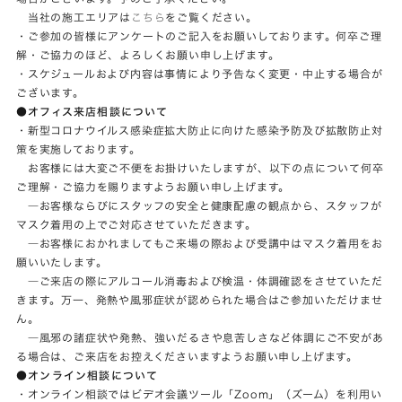
当社の施工エリアは
こちら
をご覧ください。
・ご参加の皆様にアンケートのご記入をお願いしております。何卒ご理
解・ご協力のほど、よろしくお願い申し上げます。
・スケジュールおよび内容は事情により予告なく変更・中止する場合が
ございます。
●オフィス来店相談について
・新型コロナウイルス感染症拡大防止に向けた感染予防及び拡散防止対
策を実施しております。
お客様には大変ご不便をお掛けいたしますが、以下の点について何卒
ご理解・ご協力を賜りますようお願い申し上げます。
―お客様ならびにスタッフの安全と健康配慮の観点から、スタッフが
マスク着用の上でご対応させていただきます。
―お客様におかれましてもご来場の際および受講中はマスク着用をお
願いいたします。
―ご来店の際にアルコール消毒および検温・体調確認をさせていただ
きます。万一、発熱や風邪症状が認められた場合はご参加いただけませ
ん。
―風邪の諸症状や発熱、強いだるさや息苦しさなど体調にご不安があ
る場合は、ご来店をお控えくださいますようお願い申し上げます。
●オンライン相談について
・オンライン相談ではビデオ会議ツール「Zoom」（ズーム）を利用い