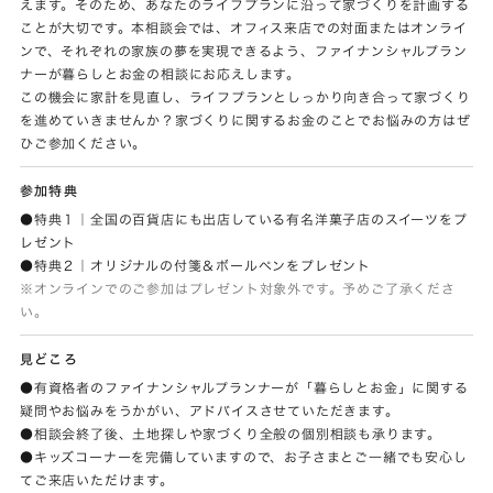
えます。そのため、あなたのライフプランに沿って家づくりを計画する
ことが大切です。本相談会では、オフィス来店での対面またはオンライ
ンで、それぞれの家族の夢を実現できるよう、ファイナンシャルプラン
ナーが暮らしとお金の相談にお応えします。
この機会に家計を見直し、ライフプランとしっかり向き合って家づくり
を進めていきませんか？家づくりに関するお金のことでお悩みの方はぜ
ひご参加ください。
参加特典
●特典１｜全国の百貨店にも出店している有名洋菓子店のスイーツをプ
レゼント
●特典２｜オリジナルの付箋＆ボールペンをプレゼント
※オンラインでのご参加はプレゼント対象外です。予めご了承くださ
い。
見どころ
●有資格者のファイナンシャルプランナーが「暮らしとお金」に関する
疑問やお悩みをうかがい、アドバイスさせていただきます。
●相談会終了後、土地探しや家づくり全般の個別相談も承ります。
●キッズコーナーを完備していますので、お子さまとご一緒でも安心し
てご来店いただけます。